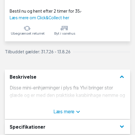
Bestil nu og hent efter 2 timer for 35,-
Læs mere om Click&Collect her
Ubegrænset returret
Byt i varehus
Tilbuddet gælder: 31.7.26 - 13.8.26
keyboard_arrow_down
Beskrivelse
Disse mini-enhjørninger i plys fra Ylvi bringer stor
glæde og er med den praktiske karabinhage nemme og
smarte at sætte på din skulder- eller skoletaske som
flot pynt. De findes i fire forskellige designs: hvid
Læs mere
enhjørning med stjernebroderi, regnbuemanke,
sølvglitrende hove samt horn, hvid enhjørning med
keyboard_arrow_down
Specifikationer
sølvnistre, guldglitrende horn, hove og vinger, lyserød