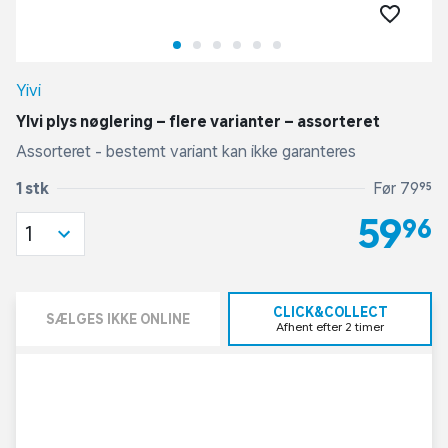
Yivi
Ylvi plys nøglering – flere varianter – assorteret
Assorteret - bestemt variant kan ikke garanteres
1 stk
Før 79,95
59,96
1
CLICK&COLLECT
SÆLGES IKKE ONLINE
Afhent efter 2 timer