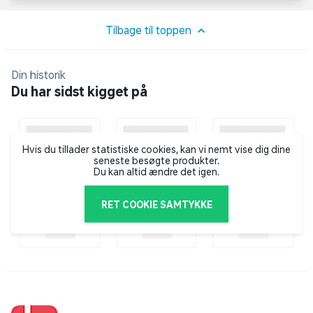
enhjørning med glitrende hove og horn i pink og lilla
enhjørning med turkis manke samt sølvglitrende hove
Tilbage til toppen
og horn.
Din historik
OBS! Varen er assorteret, og en bestemt variant kan
Du har sidst kigget på
ikke garanteres.
Hvis du tillader statistiske cookies, kan vi nemt vise dig dine
seneste besøgte produkter.
Du kan altid ændre det igen.
RET COOKIE SAMTYKKE