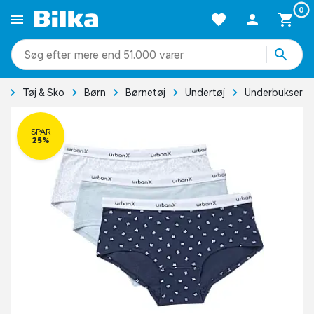
0
mere end 51.000 varer
e
Tøj & Sko
Børn
Børnetøj
Undertøj
Underbukser
SPAR
25%