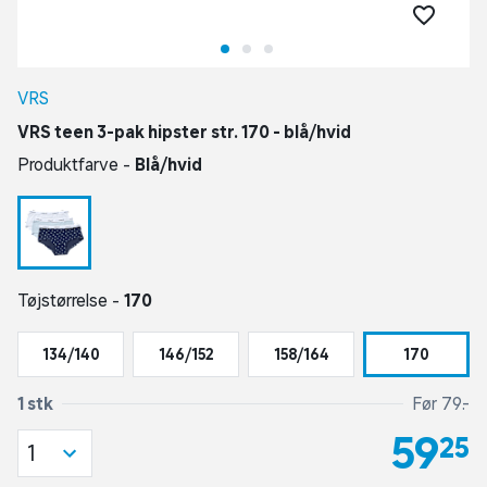
VRS
VRS teen 3-pak hipster str. 170 - blå/hvid
Produktfarve -
Blå/hvid
Tøjstørrelse -
170
134/140
146/152
158/164
170
1 stk
Før 79,-
59,25
1