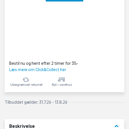
Bestil nu og hent efter 2 timer for 35,-
Læs mere om Click&Collect her
Ubegrænset returret
Byt i varehus
Tilbuddet gælder: 31.7.26 - 13.8.26
keyboard_arrow_down
Beskrivelse