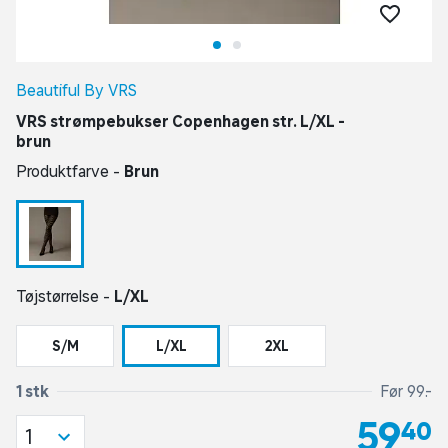
Beautiful By VRS
VRS strømpebukser Copenhagen str. L/XL -
brun
Produktfarve -
Brun
Tøjstørrelse -
L/XL
S/M
L/XL
2XL
1 stk
Før 99,-
59,40
1