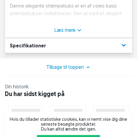
Denne elegante strømpebuks er en af vores basis
strømpebukser i kollektionen. Den er med et elegant
zic zac mønster, som strækker sig fra lår til fødder, og
krydser ind over hinanden på benet. Den er i 70
Læs mere
deniers transparens, som er i den lidt højere ende af
gennemsigtigheden på en strømpebuks.
keyboard_arrow_down
Specifikationer
Tilbage til toppen
Din historik
Du har sidst kigget på
Hvis du tillader statistiske cookies, kan vi nemt vise dig dine
seneste besøgte produkter.
Du kan altid ændre det igen.