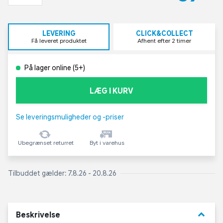
LEVERING
CLICK&COLLECT
Få leveret produktet
Afhent efter 2 timer
På lager online (5+)
LÆG I KURV
Se leveringsmuligheder og -priser
Ubegrænset returret
Byt i varehus
Tilbuddet gælder: 7.8.26 - 20.8.26
keyboard_arrow_down
Beskrivelse