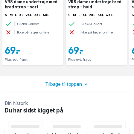
VRS dame undertrøje med
VRS dame undertrøje bred
V
bred strop - sort
strop - hvid
s
S
M
L
XL
2XL
3XL
4XL
S
M
L
XL
2XL
3XL
4XL
S
Click&Collect
Click&Collect
Ikke på lager online
Ikke på lager online
69,-
69,-
Plus evt. fragt
Plus evt. fragt
P
Tilbage til toppen
Din historik
Du har sidst kigget på