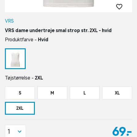
VRS
VRS dame undertrøje smal strop str. 2XL - hvid
Produktfarve -
Hvid
Tøjstørrelse -
2XL
S
M
L
XL
2XL
69,-
1