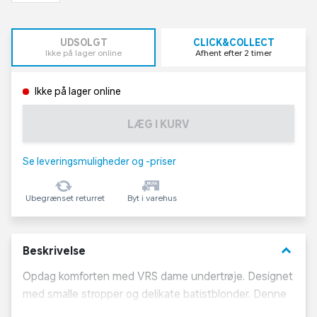
UDSOLGT
CLICK&COLLECT
Ikke på lager online
Afhent efter 2 timer
Ikke på lager online
LÆG I KURV
Se leveringsmuligheder og -priser
Ubegrænset returret
Byt i varehus
keyboard_arrow_down
Beskrivelse
Opdag komforten med VRS dame undertrøje. Designet
med smalle stropper og delikate batistblonder. Denne
undertrøje kombinerer enkelhed med et feminint