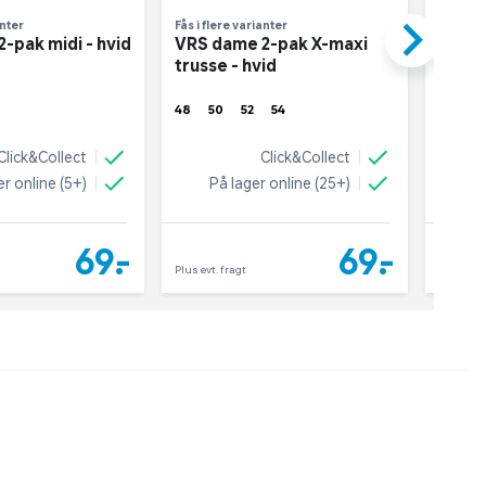
keyboard_arrow_right
anter
Fås i flere varianter
Fås i fl
-pak midi - hvid
VRS dame 2-pak X-maxi
VRS d
trusse - hvid
trusse
48
50
52
54
48
5
Click&Collect
Click&Collect
er online (5+)
På lager online (25+)
På
69,-
69,-
Plus evt. fragt
Plus evt. 