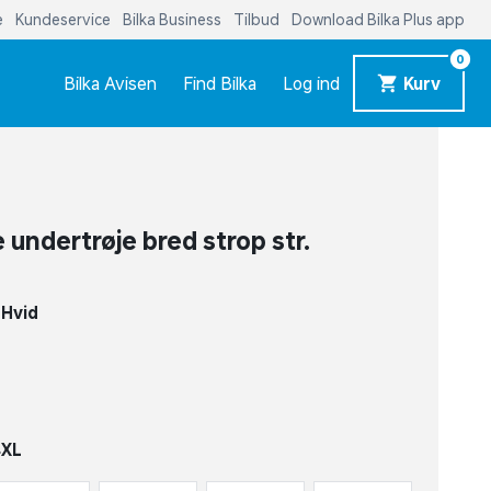
e
Kundeservice
Bilka Business
Tilbud
Download Bilka Plus app
0
Bilka Avisen
Find Bilka
Log ind
Kurv
undertrøje bred strop str.
d
-
Hvid
4XL