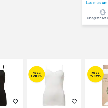
Læs mere om C
Ubegrænset r
KØB 3
KØB 3
FOR 99,-
FOR 99,-