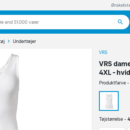
Ønskelist
re end 51.000 varer
tøj
Undertrøjer
VRS
VRS dame 
4XL - hvi
Produktfarve 
Tøjstørrelse -