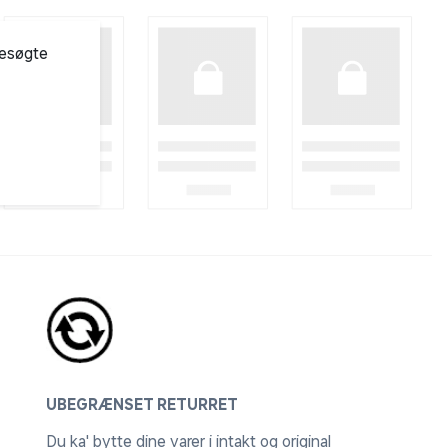
besøgte
UBEGRÆNSET RETURRET
Du ka' bytte dine varer i intakt og original