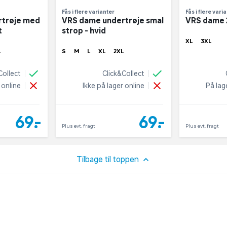
Fås i flere varianter
Fås i flere vari
rtrøje med
VRS dame undertrøje smal
VRS dame 2
t
strop - hvid
XL
3XL
L
S
M
L
XL
2XL
Collect
Click&Collect
 online
Ikke på lager online
På lag
69,-
69,-
Plus evt. fragt
Plus evt. fragt
Tilbage til toppen