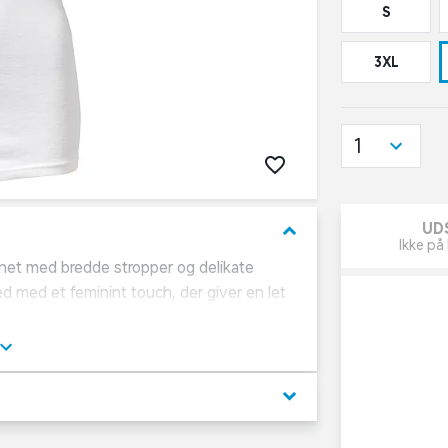
S
3XL
1
UD
keyboard_arrow_down
Ikke på 
et med bredde stropper og delikate
d med et feminint touch, der giver en let
ser eller kjoler, for et glat og stilfuldt
keyboard_arrow_down