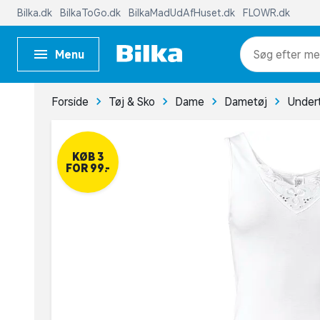
Bilka.dk
BilkaToGo.dk
BilkaMadUdAfHuset.dk
FLOWR.dk
Menu
me
Forside
Tøj & Sko
Dame
Dametøj
Under
KØB 3
FOR 99,-