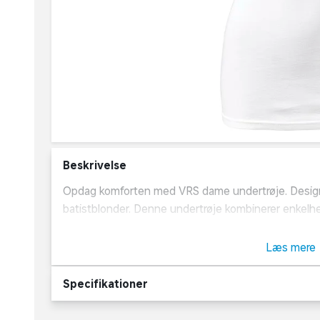
Beskrivelse
Opdag komforten med VRS dame undertrøje. Design
batistblonder. Denne undertrøje kombinerer enkelhe
og behagelig pasform. Brug den som basislag under blu
look.
Læs mere
Specifikationer