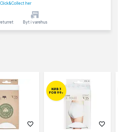
lick&Collect her
eturret
Byt i varehus
KØB 3
KØB 
FOR 99,-
FOR 99