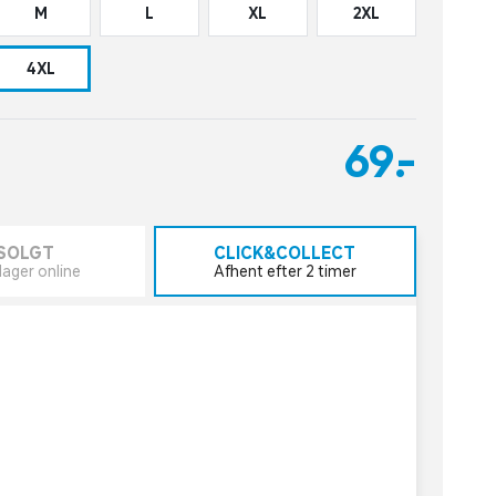
M
L
XL
2XL
4XL
69,-
SOLGT
CLICK&COLLECT
lager online
Afhent efter 2 timer