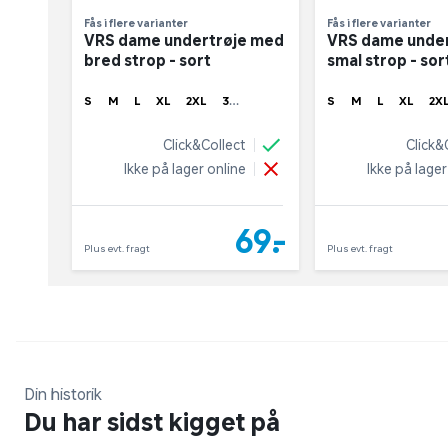
Fås i flere varianter
Fås i flere varianter
VRS dame undertrøje med
VRS dame unde
bred strop - sort
smal strop - sor
S
M
L
XL
2XL
3X
S
M
L
XL
2X
L
4XL
Click&Collect
Click&
Ikke på lager online
Ikke på lager
69,-
Plus evt. fragt
Plus evt. fragt
Din historik
Du har sidst kigget på