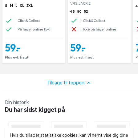
VRS JACKIE
S
M
L
XL
2XL
4
48
50
52
Click&Collect
Click&Collect
På lager online (5+)
Ikke på lager online
59,-
59,-
Plus evt. fragt
Plus evt. fragt
P
Tilbage til toppen
Din historik
Du har sidst kigget på
Hvis du tillader statistiske cookies, kan vi nemt vise dig dine