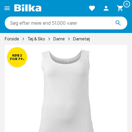
0
mere end 51.000 varer
Forside
Tøj & Sko
Dame
Dametøj
KØB 2
FOR 79,-