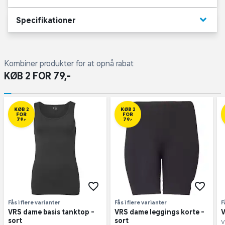
keyboard_arrow_down
Specifikationer
Kombiner produkter for at opnå rabat
KØB 2 FOR 79,-
KØB 2
KØB 2
FOR
FOR
79,-
79,-
Fås i flere varianter
Fås i flere varianter
F
VRS dame basis tanktop -
VRS dame leggings korte -
V
sort
sort
V