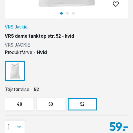
VRS Jackie
VRS dame tanktop str. 52 - hvid
VRS JACKIE
Produktfarve -
Hvid
Tøjstørrelse -
52
48
50
52
59,-
1