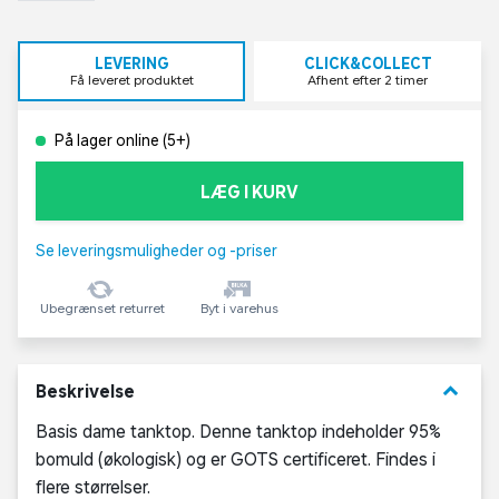
LEVERING
CLICK&COLLECT
Få leveret produktet
Afhent efter 2 timer
På lager online (5+)
LÆG I KURV
Se leveringsmuligheder og -priser
Ubegrænset returret
Byt i varehus
keyboard_arrow_down
Beskrivelse
Basis dame tanktop. Denne tanktop indeholder 95%
bomuld (økologisk) og er GOTS certificeret. Findes i
flere størrelser.