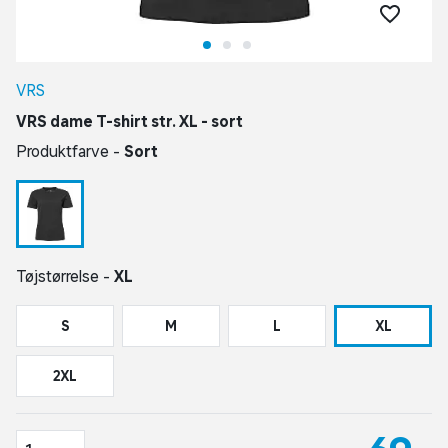
VRS
VRS dame T-shirt str. XL - sort
Produktfarve -
Sort
Tøjstørrelse -
XL
S
M
L
XL
2XL