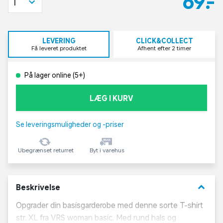
69,-
1
LEVERING
CLICK&COLLECT
Få leveret produktet
Afhent efter 2 timer
På lager online (5+)
LÆG I KURV
Se leveringsmuligheder og -priser
Ubegrænset returret
Byt i varehus
keyboard_arrow_down
Beskrivelse
Opgrader din basisgarderobe med denne sorte T-shirt
str. XL fra VRS woman basic. Med rund hals og