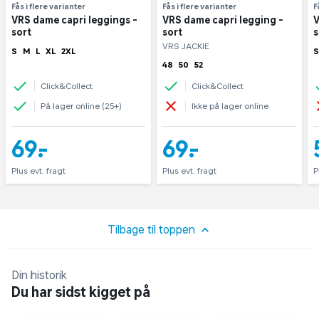
Fås i flere varianter
Fås i flere varianter
F
VRS dame capri leggings -
VRS dame capri legging -
V
sort
sort
s
VRS JACKIE
S
M
L
XL
2XL
S
48
50
52
Click&Collect
Click&Collect
På lager online (25+)
Ikke på lager online
69,-
69,-
Plus evt. fragt
Plus evt. fragt
P
Tilbage til toppen
Din historik
Du har sidst kigget på