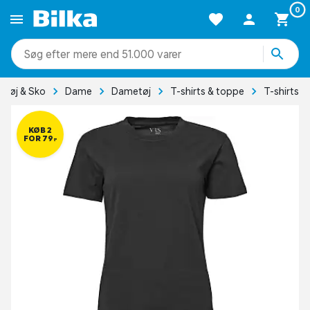
0
mere end 51.000 varer
Tøj & Sko
Dame
Dametøj
T-shirts & toppe
T-shirts
KØB 2
FOR 79,-