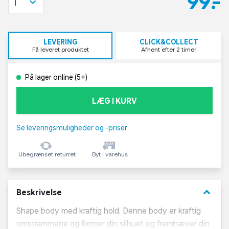
99,-
1
LEVERING
CLICK&COLLECT
Få leveret produktet
Afhent efter 2 timer
På lager online (5+)
LÆG I KURV
Se leveringsmuligheder og -priser
Ubegrænset returret
Byt i varehus
keyboard_arrow_down
Beskrivelse
Shape body med kraftig hold. Denne body er kraftig
omstrammene og former din silhuet og fremhæver din