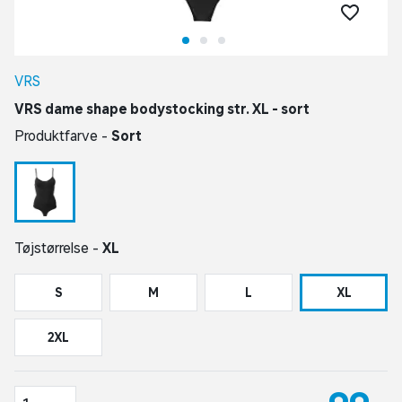
VRS
VRS dame shape bodystocking str. XL - sort
Produktfarve -
Sort
Tøjstørrelse -
XL
S
M
L
XL
2XL