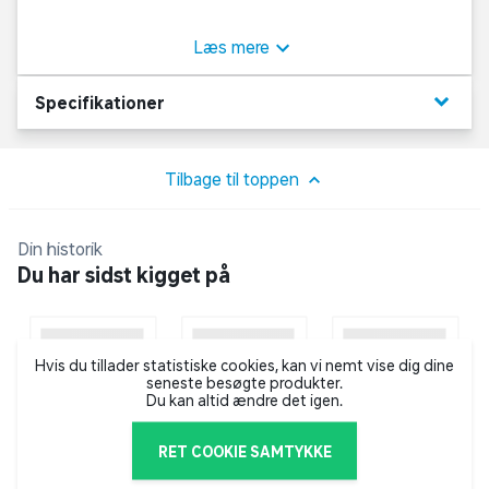
figur. Den giver maksimal støtte og de justerbare
stropper sikrer en let tilpasning.
Læs mere
keyboard_arrow_down
Specifikationer
Tilbage til toppen
Din historik
Du har sidst kigget på
Hvis du tillader statistiske cookies, kan vi nemt vise dig dine
seneste besøgte produkter.
Du kan altid ændre det igen.
RET COOKIE SAMTYKKE