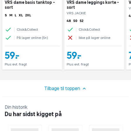
VRS dame basis tanktop -
VRS dame leggings korte -
V
sort
sort
V
VRS JACKIE
S
M
L
XL
2XL
4
48
50
52
Click&Collect
Click&Collect
På lager online (5+)
Ikke på lager online
59,-
59,-
Plus evt. fragt
Plus evt. fragt
P
Tilbage til toppen
Din historik
Du har sidst kigget på