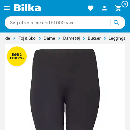
0
mere end 51.000 varer
rside
Tøj & Sko
Dame
Dametøj
Bukser
Leggings
KØB 2
FOR 79,-