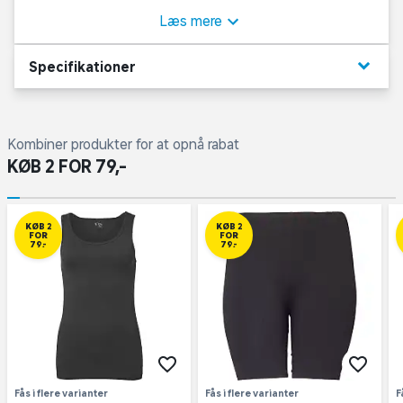
stramme, hvilket gør den velegnet til både afslapning
Læs mere
og aktive dage. Brug den korte legging under kjoler,
tunikaer eller kombiner med en lang bluse til
keyboard_arrow_down
Specifikationer
hverdagsbrug.
Kombiner produkter for at opnå rabat
KØB 2 FOR 79,-
KØB 2
KØB 2
FOR
FOR
79,-
79,-
Fås i flere varianter
Fås i flere varianter
F