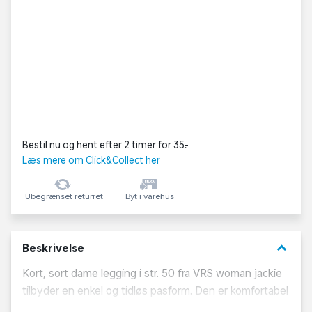
Bestil nu og hent efter 2 timer for 35,-
Læs mere om Click&Collect her
Ubegrænset returret
Byt i varehus
keyboard_arrow_down
Beskrivelse
Kort, sort dame legging i str. 50 fra VRS woman jackie
tilbyder en enkel og tidløs pasform. Den er komfortabel
og designet til at følge kroppens konturer uden at