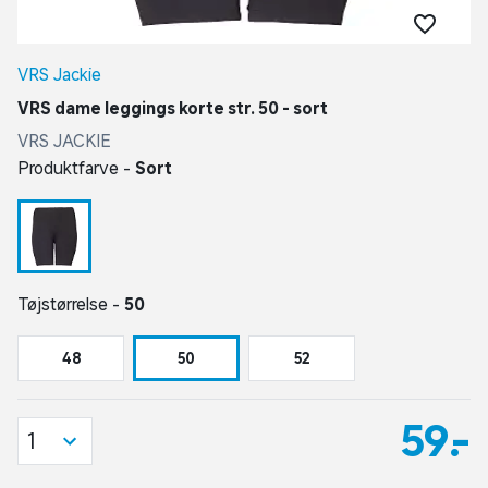
VRS Jackie
VRS dame leggings korte str. 50 - sort
VRS JACKIE
Produktfarve -
Sort
Tøjstørrelse -
50
48
50
52
59,-
1