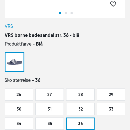
VRS
VRS børne badesandal str. 36 - blå
Produktfarve -
Blå
Sko størrelse -
36
26
27
28
29
30
31
32
33
34
35
36