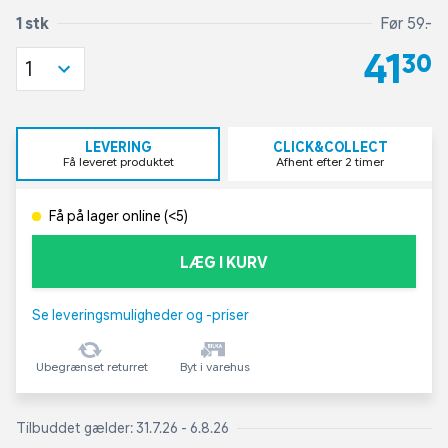
1 stk
Før 59,-
41,30
1
LEVERING
CLICK&COLLECT
Få leveret produktet
Afhent efter 2 timer
Få på lager online (<5)
LÆG I KURV
Se leveringsmuligheder og -priser
Ubegrænset returret
Byt i varehus
Tilbuddet gælder: 31.7.26 - 6.8.26