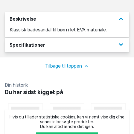
keyboard_arrow_down
Beskrivelse
Klassisk badesandal til børn i let EVA materiale.
keyboard_arrow_down
Specifikationer
Tilbage til toppen
Din historik
Du har sidst kigget på
Hvis du tillader statistiske cookies, kan vi nemt vise dig dine
seneste besøgte produkter.
Du kan altid ændre det igen.