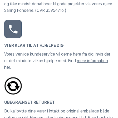
og ikke mindst donationer til gode projekter via vores ejere
Salling Fondene. (CVR 35954716 )
VI ER KLAR TIL AT HJÆLPE DIG
Vores venlige kundeservice vil gerne høre fra dig, hvis der
er det mindste vi kan hjælpe med. Find
mere information
her
.
UBEGRÆNSET RETURRET
Du ka' bytte dine varer i intakt og original emballage både
online og i dit Hypermarked i ubegrænset tid. Bare husk din