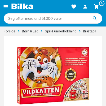
0
mere end 51.000 varer
Forside
Børn & Leg
Spil & underholdning
Brætspil