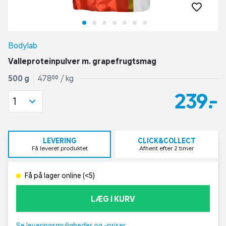
Bodylab
Valleproteinpulver m. grapefrugtsmag
500 g
478,00 / kg
239,-
1
LEVERING
CLICK&COLLECT
Få leveret produktet
Afhent efter 2 timer
Få på lager online (<5)
LÆG I KURV
Se leveringsmuligheder og -priser