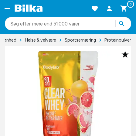
0
mere end 51.000 varer
Skønhed
Helse & velvære
Sportsernæring
Proteinpulver