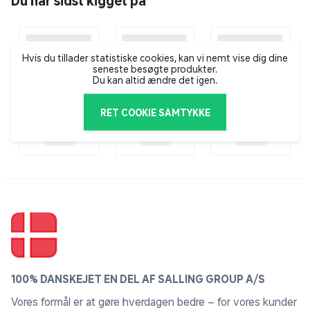
Du har sidst kigget på
særligt målrettet den aktive livsstil. Deres sortiment er
i konstant udvikling, og de tilbyder alt fra proteinbarer,
-pulver og -iskaffe til energidrikke, smørepålæg,
kulhydrattilskud og vitaminer. Derudover kan man
Hvis du tillader statistiske cookies, kan vi nemt vise dig dine
seneste besøgte produkter.
blandt andet få træningstøj, tasker, drikkedunke og
Du kan altid ændre det igen.
vægte. Deres produkter er beregnet til at gøre en aktiv
hverdag med træning nemmere, og de sætter en ære i
RET COOKIE SAMTYKKE
hele tiden at udvikle nye og velsmagende produkter.
100% DANSKEJET EN DEL AF SALLING GROUP A/S
Vores formål er at gøre hverdagen bedre – for vores kunder