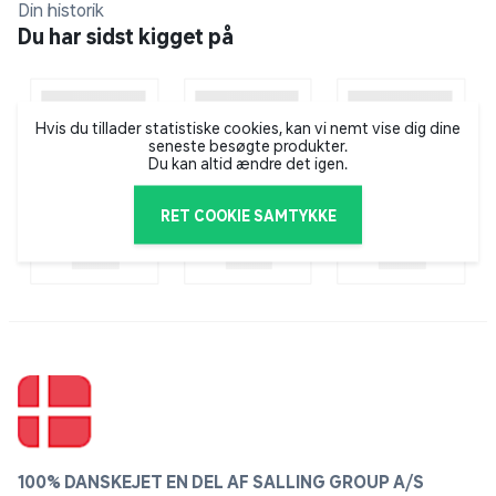
Din historik
Salling FRI er helt uden parfume og uhensigtsmæssig
Du har sidst kigget på
kemi og er dermed astma- og allergimærket.
Hvis du tillader statistiske cookies, kan vi nemt vise dig dine
seneste besøgte produkter.
Du kan altid ændre det igen.
RET COOKIE SAMTYKKE
100% DANSKEJET EN DEL AF SALLING GROUP A/S