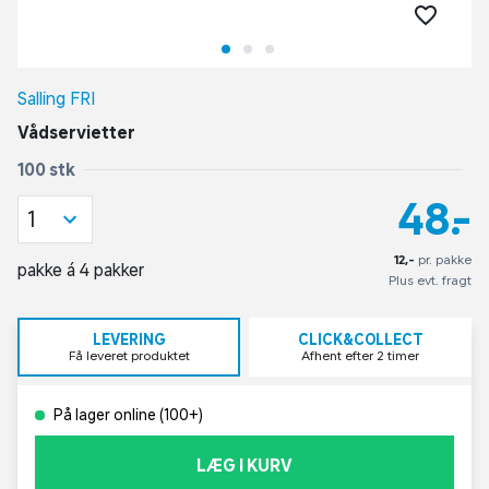
Salling FRI
Vådservietter
100 stk
48,-
1
12,-
pr. pakke
pakke á 4 pakker
Plus evt. fragt
LEVERING
CLICK&COLLECT
Få leveret produktet
Afhent efter 2 timer
På lager online (100+)
LÆG I KURV