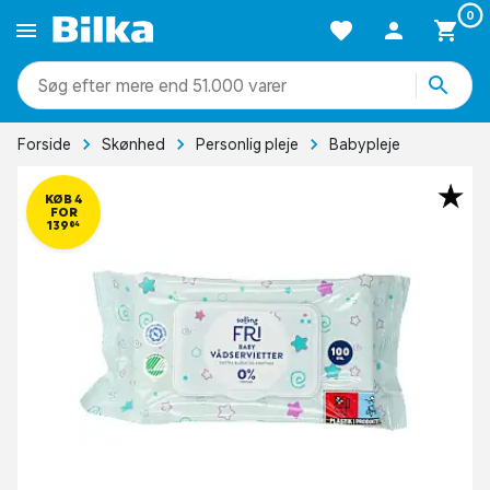
0
mere end 51.000 varer
Forside
Skønhed
Personlig pleje
Babypleje
KØB 4
FOR
139,04