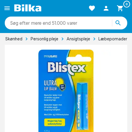
0
mere end 51.000 varer
Skønhed
Personlig pleje
Ansigtspleje
Læbepomader