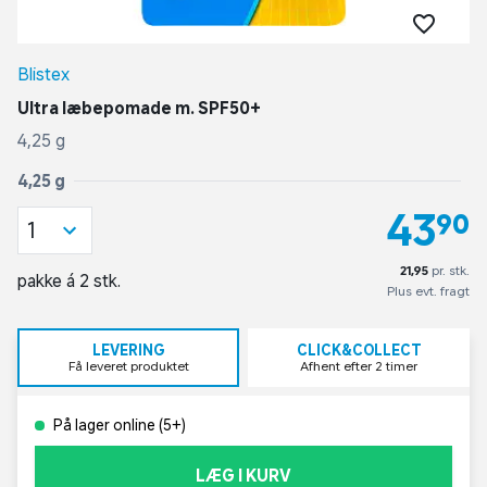
Blistex
Ultra læbepomade m. SPF50+
4,25 g
4,25 g
43,90
1
21,95
pr. stk.
pakke á 2 stk.
Plus evt. fragt
LEVERING
CLICK&COLLECT
Få leveret produktet
Afhent efter 2 timer
På lager online (5+)
LÆG I KURV