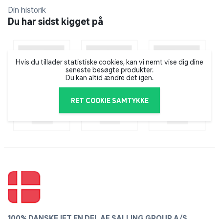
Blistex startede i 1947 som et lille familiedrevet
Din historik
foretagende inden for udvikling og markedsføring af
Du har sidst kigget på
produkter til læbepleje i USA. Familievirksomheden er
blevet videreført af efterfølgende generationer, som
gennem tiden har videreudvikle brandet - og stadig
gør det i dag. Blistex er i dag kendt langt ud over
Hvis du tillader statistiske cookies, kan vi nemt vise dig dine
seneste besøgte produkter.
landets grænser og står selv for hele processen fra idé
Du kan altid ændre det igen.
til produktion og markedsføring af egne produkter.
RET COOKIE SAMTYKKE
100% DANSKEJET EN DEL AF SALLING GROUP A/S