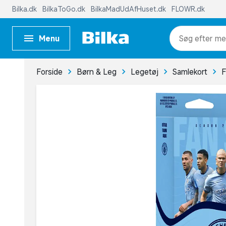
Bilka.dk
BilkaToGo.dk
BilkaMadUdAfHuset.dk
FLOWR.dk
Menu
me
Forside
Børn & Leg
Legetøj
Samlekort
F