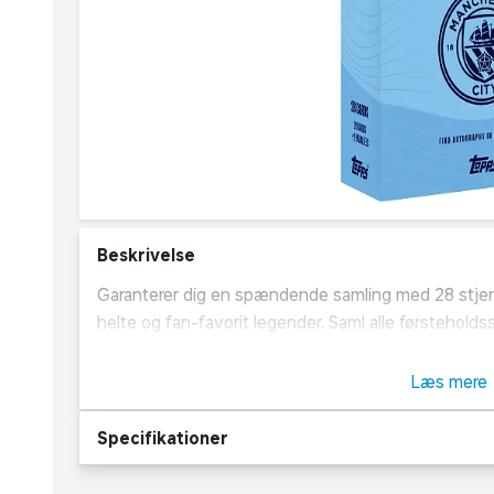
Beskrivelse
Garanterer dig en spændende samling med 28 stjer
helte og fan-favorit legender. Saml alle førstehold
åbne for de utrolige chase kort i denne sæsons sæ
Golden Future, samt det sande 1/1 chase kort: Gold
Læs mere
Specifikationer