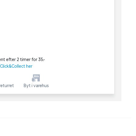
nt efter 2 timer for 35,-
lick&Collect her
eturret
Byt i varehus