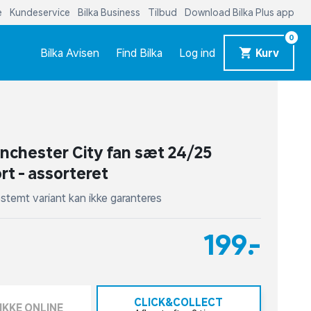
e
Kundeservice
Bilka Business
Tilbud
Download Bilka Plus app
0
Bilka Avisen
Find Bilka
Log ind
Kurv
chester City fan sæt 24/25
rt - assorteret
stemt variant kan ikke garanteres
199,-
CLICK&COLLECT
IKKE ONLINE