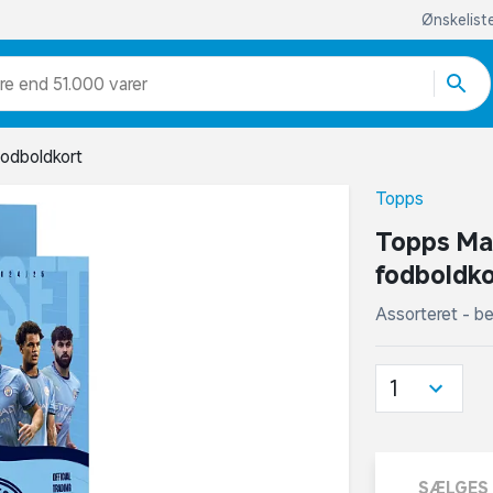
Ønskelist
re end 51.000 varer
odboldkort
Topps
Topps Man
fodboldko
Assorteret - be
1
SÆLGES 