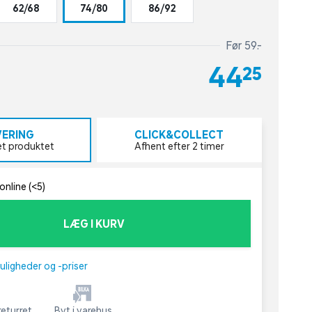
62/68
74/80
86/92
Før 59,-
44,25
VERING
CLICK&COLLECT
et produktet
Afhent efter 2 timer
online (<5)
LÆG I KURV
uligheder og -priser
eturret
Byt i varehus