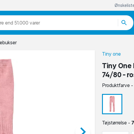
Ønskelist
re end 51.000 varer
ebukser
Tiny one
Tiny One 
74/80 - r
Produktfarve 
Tøjstørrelse -
keyboard_arrow_right