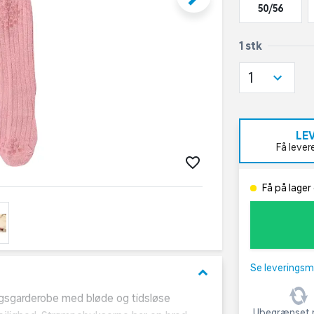
50/56
1 stk
1
LE
Få lever
Få på lager 
Se leveringsm
keyboard_arrow_down
agsgarderobe med bløde og tidsløse
Ubegrænset r