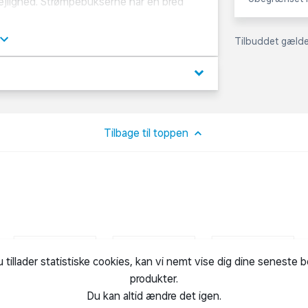
lejlighed. Strømpebukserne har en bred
 har dutter under fødderne. Findes i flere
Tilbuddet gælder
keyboard_arrow_down
Tilbage til toppen
u tillader statistiske cookies, kan vi nemt vise dig dine seneste 
produkter.
Du kan altid ændre det igen.