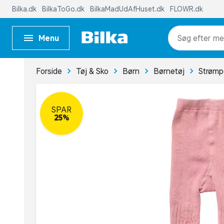
Bilka.dk
BilkaToGo.dk
BilkaMadUdAfHuset.dk
FLOWR.dk
Menu
me
Forside
Tøj & Sko
Børn
Børnetøj
Strømp
SPAR
25%