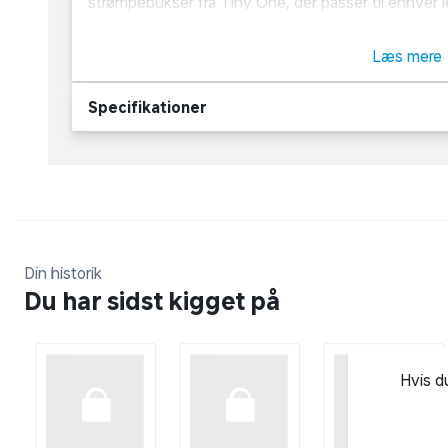
strømpebukser fra Tiny One, der passer til enhver 
elastikkant i taljen, er fremstillet i en ribkvalitet og
størrelser.
Læs mere
Specifikationer
Din historik
Du har sidst kigget på
Hvis d