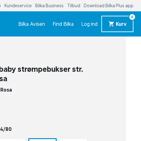
e
Kundeservice
Bilka Business
Tilbud
Download Bilka Plus app
0
Bilka Avisen
Find Bilka
Log ind
Kurv
baby strømpebukser str.
osa
-
Rosa
74/80