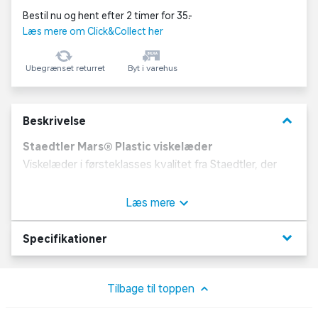
Bestil nu og hent efter 2 timer for 35,-
Læs mere om Click&Collect her
Ubegrænset returret
Byt i varehus
keyboard_arrow_down
Beskrivelse
Staedtler Mars® Plastic viskelæder
Viskelæder i førsteklasses kvalitet fra Staedtler, der
visker rent og præcist med minimal smulder. Det
glidende papomslag gør viskelæderet nemt at holde på
Læs mere
og beskytter samtidig produktet under brug.
keyboard_arrow_down
Specifikationer
Viskelæderet er phthalat- og latexfrit og efterlader ikke
misfarvninger på papiret.
Tilbage til toppen
Specifikationer