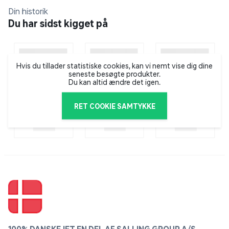
1 stk. viskelæder
Din historik
Du har sidst kigget på
Førsteklasses kvalitet
Minimal smulder
Hvis du tillader statistiske cookies, kan vi nemt vise dig dine
seneste besøgte produkter.
Glidende papomslag for nem håndtering
Du kan altid ændre det igen.
Beskyttende cellofanindpakning
RET COOKIE SAMTYKKE
Phthalat- og latexfri
Misfarver ikke papiret
Størrelse: 65 x 23 x 13 mm