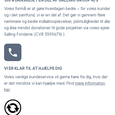
100% DANSKEJET EN DEL AF SALLING GROUP A/S
Vores formål er at gøre hverdagen bedre – for vores kunder
og i det samfund, vi er en del af. Det gør vi gennem flere
nemmere og bedre indkøbsoplevelser, jobmuligheder til alle
og ikke mindst donationer til gode projekter via vores ejere
Salling Fondene. (CVR 35954716 )
VI ER KLAR TIL AT HJÆLPE DIG
Vores venlige kundeservice vil gerne høre fra dig, hvis der
er det mindste vi kan hjælpe med. Find
mere information
her
.