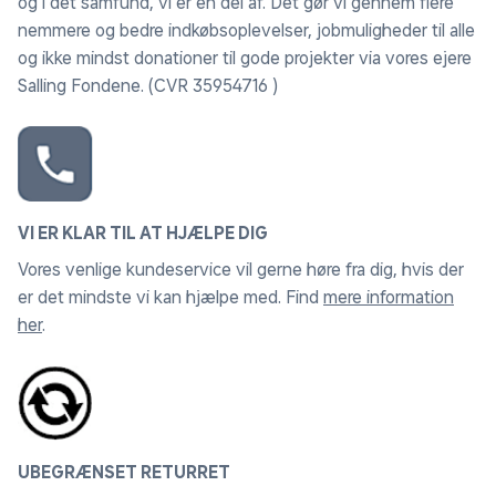
og i det samfund, vi er en del af. Det gør vi gennem flere
nemmere og bedre indkøbsoplevelser, jobmuligheder til alle
og ikke mindst donationer til gode projekter via vores ejere
Salling Fondene. (CVR 35954716 )
VI ER KLAR TIL AT HJÆLPE DIG
Vores venlige kundeservice vil gerne høre fra dig, hvis der
er det mindste vi kan hjælpe med. Find
mere information
her
.
UBEGRÆNSET RETURRET