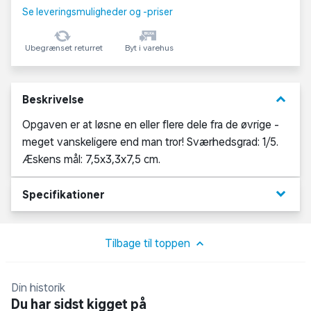
Se leveringsmuligheder og -priser
Ubegrænset returret
Byt i varehus
keyboard_arrow_down
Beskrivelse
Opgaven er at løsne en eller flere dele fra de øvrige -
meget vanskeligere end man tror! Sværhedsgrad: 1/5.
Æskens mål: 7,5x3,3x7,5 cm.
keyboard_arrow_down
Specifikationer
Tilbage til toppen
Din historik
Du har sidst kigget på