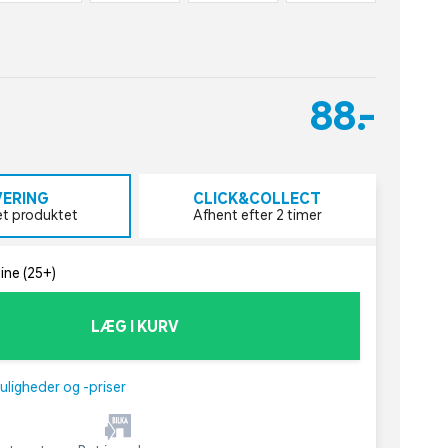
88,-
VERING
CLICK&COLLECT
et produktet
Afhent efter 2 timer
line (25+)
LÆG I KURV
uligheder og -priser