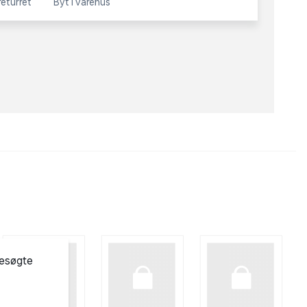
eturret
Byt i varehus
besøgte