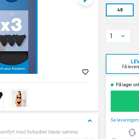
48
1
LE
Få lever
På lager on
keyboard_arrow_down
Se leveringsm
 komfort med forbedret bløde sømme.