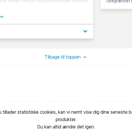
Ubegrænset r
med forbedret bløde sømme. Kommer i en 3-pak. Sort. Str. 38-48.
Kemisk rensning ikke tilladt • Tørretumbles
keyboard_arrow_down
Tilbage til toppen
u tillader statistiske cookies, kan vi nemt vise dig dine seneste 
produkter.
Du kan altid ændre det igen.