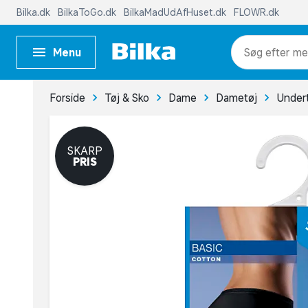
Bilka.dk
BilkaToGo.dk
BilkaMadUdAfHuset.dk
FLOWR.dk
Menu
me
Forside
Tøj & Sko
Dame
Dametøj
Under
SKARP
PRIS