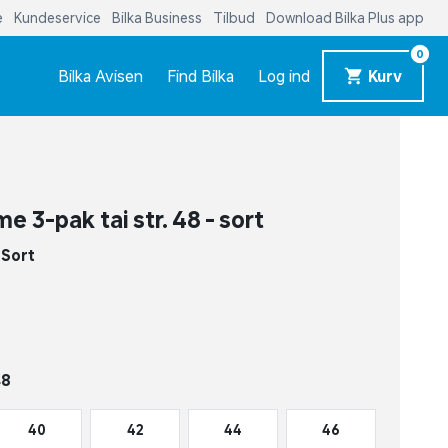
e
Kundeservice
Bilka Business
Tilbud
Download Bilka Plus app
0
Bilka Avisen
Find Bilka
Log ind
Kurv
e 3-pak tai str. 48 - sort
-
Sort
48
40
42
44
46