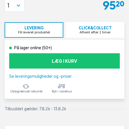
95,20
1
LEVERING
CLICK&COLLECT
Få leveret produktet
Afhent efter 2 timer
På lager online (50+)
LÆG I KURV
Se leveringsmuligheder og -priser
Ubegrænset returret
Byt i varehus
Tilbuddet gælder: 7.8.26 - 13.8.26