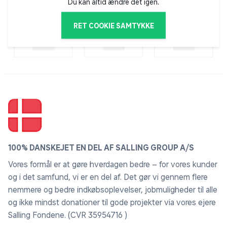
2 albuebeskyttere
Du kan altid ændre det igen.
2 håndledsbeskyttere
Brudsikre plastskaller
RET COOKIE SAMTYKKE
Justerbare velcrolukninger
Ventilationshuller for øget komfort
Velegnet til løbehjul, skateboard, inliners og
rulleskøjter
For information vedrørende beskyttelses udstyr gå til:
https://skeight.dk/vare/sgs359bl
100% DANSKEJET EN DEL AF SALLING GROUP A/S
Vores formål er at gøre hverdagen bedre – for vores kunder
og i det samfund, vi er en del af. Det gør vi gennem flere
nemmere og bedre indkøbsoplevelser, jobmuligheder til alle
og ikke mindst donationer til gode projekter via vores ejere
Salling Fondene. (CVR 35954716 )