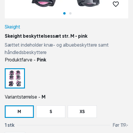
Skeight
Skeight beskyttelsessæt str. M - pink
Sættet indeholder knæ- og albuebeskyttere samt
håndledsbeskyttere
Produktfarve -
Pink
Variantstørrelse -
M
M
S
XS
1 stk
Før 119,-