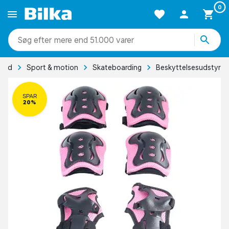
0
mere end 51.000 varer
ritid
Sport & motion
Skateboarding
Beskyttelsesudstyr
SPAR
20%