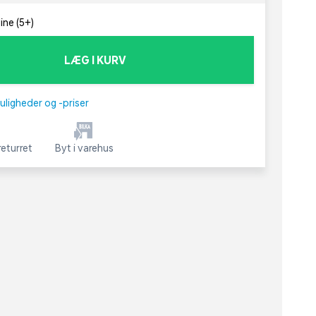
ine (5+)
LÆG I KURV
uligheder og -priser
eturret
Byt i varehus