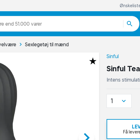
Ønskelist
re end 51.000 varer
velvære
Sexlegetøj til mænd
Sinful
Sinful Tea
Intens stimula
1
LE
keyboard_arrow_right
Få lever