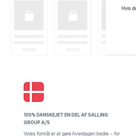
blid bondage. Serien består udelukkende af kvalitets
Hvis d
sikker leg - både alene og sammen med en partner.
100% DANSKEJET EN DEL AF SALLING
GROUP A/S
Vores formål er at gøre hverdagen bedre – for