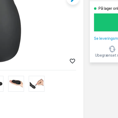
På lager onl
Se leveringsm
Ubegrænset r