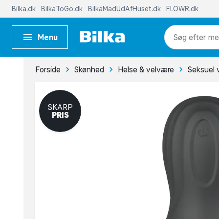
Bilka.dk
BilkaToGo.dk
BilkaMadUdAfHuset.dk
FLOWR.dk
Menu
me
Forside
Skønhed
Helse & velvære
Seksuel 
SKARP
PRIS