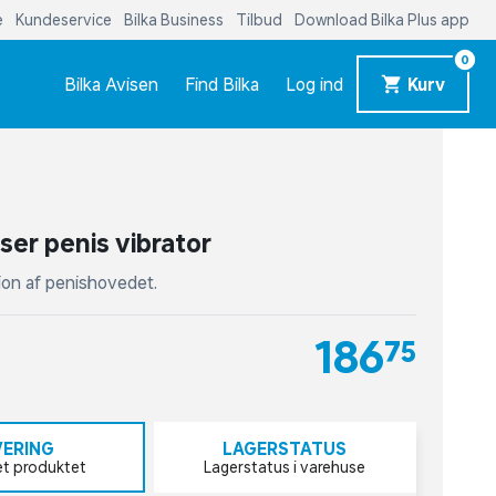
e
Kundeservice
Bilka Business
Tilbud
Download Bilka Plus app
0
Bilka Avisen
Find Bilka
Log ind
Kurv
ser penis vibrator
tion af penishovedet.
186,75
VERING
LAGERSTATUS
et produktet
Lagerstatus i varehuse