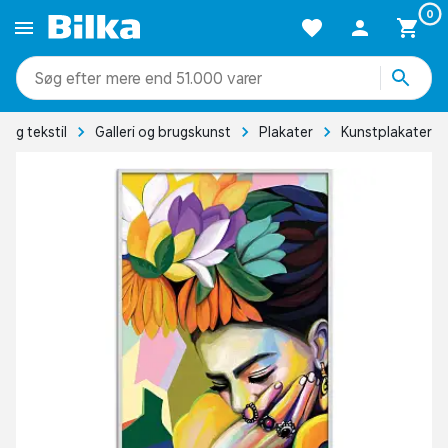
0
mere end 51.000 varer
 og tekstil
Galleri og brugskunst
Plakater
Kunstplakater