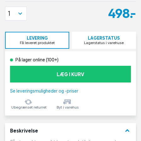
498,-
1
LEVERING
LAGERSTATUS
Få leveret produktet
Lagerstatus i varehuse
På lager online (100+)
LÆG I KURV
Se leveringsmuligheder og -priser
Ubegrænset returret
Byt i varehus
keyboard_arrow_down
Beskrivelse