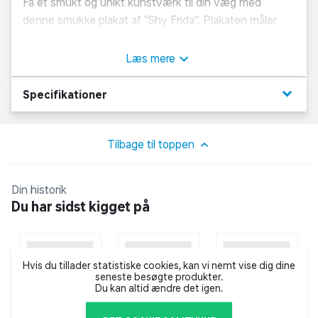
Få et smukt og unikt kunstværk til din væg med
denne smukke plakat af "Shy Frida". Plakaten måler
50x70 cm og vil tilføje et strejf af kunstnerisk flair til
ethvert rum. Perfekt til både hjemmet eller kontoret.
Læs mere
Køb din egen "Shy Frida" plakat i dag og lad din
indretning skinne med personlighed og stil.
keyboard_arrow_down
Specifikationer
Tilbage til toppen
Din historik
Du har sidst kigget på
Hvis du tillader statistiske cookies, kan vi nemt vise dig dine
seneste besøgte produkter.
Du kan altid ændre det igen.