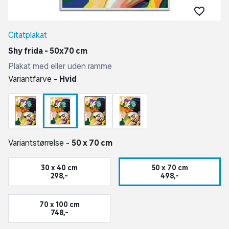
Citatplakat
Shy frida - 50x70 cm
Plakat med eller uden ramme
Variantfarve -
Hvid
Variantstørrelse -
50 x 70 cm
30 x 40 cm
50 x 70 cm
298,-
498,-
70 x 100 cm
748,-