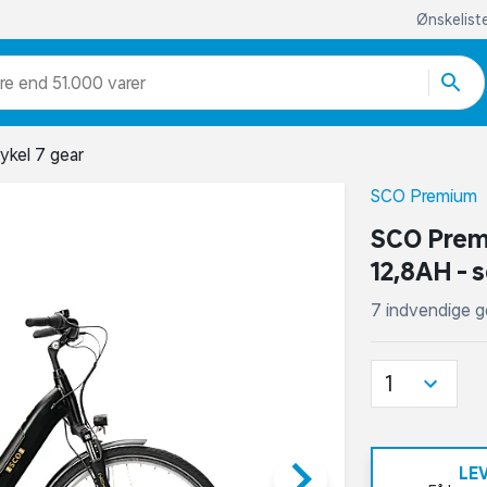
Ønskelist
re end 51.000 varer
kel 7 gear
SCO Premium
SCO Prem
12,8AH - s
7 indvendige g
1
keyboard_arrow_right
LE