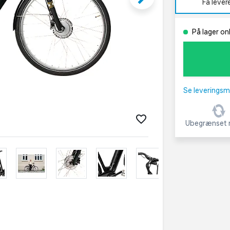
Få lever
På lager on
Se leveringsm
Ubegrænset r