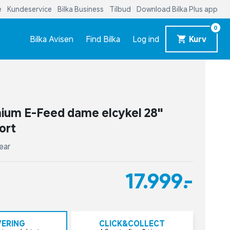
e
Kundeservice
Bilka Business
Tilbud
Download Bilka Plus app
0
Bilka Avisen
Find Bilka
Log ind
Kurv
ium E-Feed dame elcykel 28"
ort
ear
17.999,-
VERING
CLICK&COLLECT