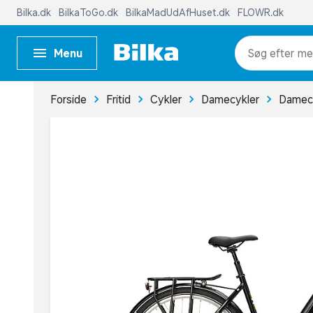
Bilka.dk
BilkaToGo.dk
BilkaMadUdAfHuset.dk
FLOWR.dk
Menu
me
Forside
Fritid
Cykler
Damecykler
Damecy