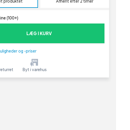
et produktet
Afhent efter 2 timer
line (100+)
LÆG I KURV
uligheder og -priser
eturret
Byt i varehus