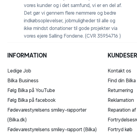
din cykel. App’en hedder Cykelmakker og kan hente
vores kunder og i det samfund, vi er en del af.
Det gør vi gennem flere nemmere og bedre
Vær opmærksom på
indkøbsoplevelser, jobmuligheder til alle og
Det er dit ansvar at få noteret dit stelnummer, hvis 
ikke mindst donationer til gode projekter via
står under kranken på cyklen, og starter med WBL.
vores ejere Salling Fondene. (CVR 35954716 )
Levering
Du kan bestille din cykel online med levering til døren
INFORMATION
KUNDESER
Bemærk at cyklen leveres delvist samlet.
For de fleste af vores cykler har du mulighed for at t
Ledige Job
Kontakt os
køre, så snart du modtager din nye cykel. Se mere 
Bilka Business
Find din Bilka
Følg Bilka på YouTube
Returnering
Der er mange faktorer der påvirker rækkevidden på d
inkl. fører), hvor meget du træder i pedalerne, vejr
Følg Bilka på facebook
Reklamation
start/stop (bykørsel) og det valgte assistancenive
Fødevarestyrelsens smiley-rapporter
Reparation af
give meget forskellige resultater og rækkevidden ka
(Bilka.dk)
Fortrydelsesr
Fødevarestyrelsens smiley-rapport (Bilka)
Fortryd køb