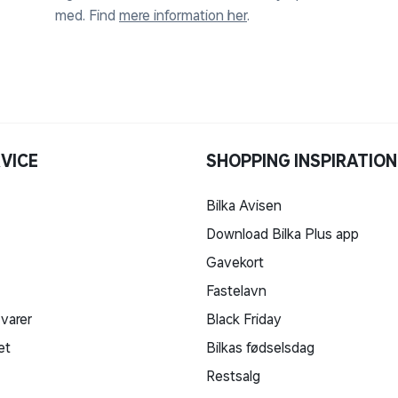
s i både App Store og Google Play.
med. Find
mere information her
.
din cykel skulle blive stjålet. Stelnummeret
 eller til et varehus.
VICE
SHOPPING INSPIRATION
ilkøbe en cykelsamling, så du er klar til at
Bilka Avisen
under leveringsmuligheder.
Download Bilka Plus app
Gavekort
in elcykel. Fx cyklens totalvægt (cykel
et (kulde og vind), dæktryk, terræn, mange
Fastelavn
au. Derfor kan to ture med samme cykel
 varer
Black Friday
n variere.
et
Bilkas fødselsdag
Restsalg