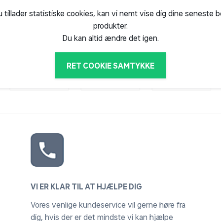
eskifter
u tillader statistiske cookies, kan vi nemt vise dig dine seneste 
produkter.
imano)
Du kan altid ændre det igen.
RET COOKIE SAMTYKKE
ys
derlag
vice, for alle cykler solgt hos Salling
 opretter din cykel hos Cykelmakker - enten
VI ER KLAR TIL AT HJÆLPE DIG
 gemme din kvittering, billede af cyklen
Vores venlige kundeservice vil gerne høre fra
otifikationer bl.a. omkring vedligehold af
dig, hvis der er det mindste vi kan hjælpe