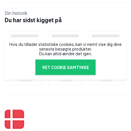
Refleksstickers bagpå hjelmen
Din historik
Du har sidst kigget på
Indbygget justeringssystem i nakken
Regulerbare sidestropper for individuel pasform
Hvis du tillader statistiske cookies, kan vi nemt vise dig dine
seneste besøgte produkter.
Godkendt efter Europæisk EN1078 standard
Du kan altid ændre det igen.
Velegnet til hverdagscyklister
RET COOKIE SAMTYKKE