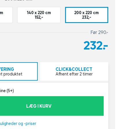
cm
140 x 220 cm
200 x 220 cm
152,-
232,-
Før 290,-
232,-
VERING
CLICK&COLLECT
et produktet
Afhent efter 2 timer
ine (5+)
LÆG I KURV
uligheder og -priser