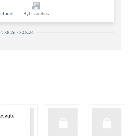
eturret
Byt i varehus
: 7.8.26 - 20.8.26
besøgte