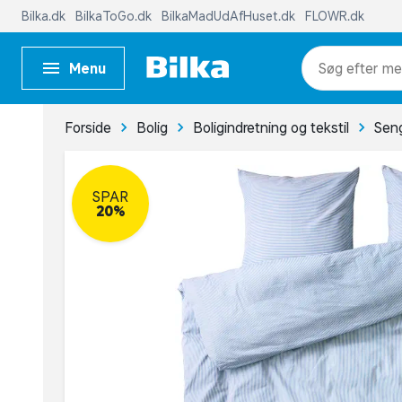
Bilka.dk
BilkaToGo.dk
BilkaMadUdAfHuset.dk
FLOWR.dk
Menu
me
Forside
Bolig
Boligindretning og tekstil
Seng
SPAR
20%