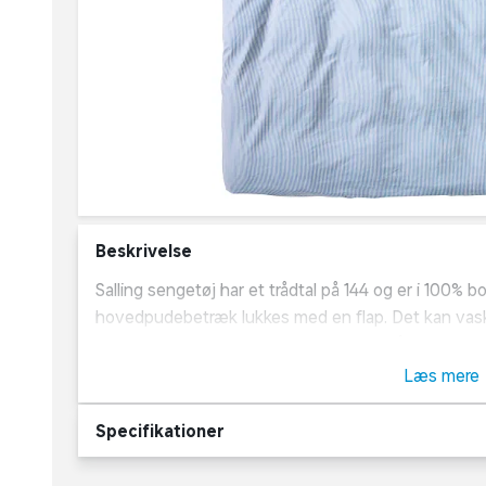
Beskrivelse
Salling sengetøj har et trådtal på 144 og er i 100%
hovedpudebetræk lukkes med en flap. Det kan vask
de første par gange samt inden brug. Trådtallet angi
tråde pr. kvadrattomme stof. Jo højere trådtallet er
Læs mere
Specifikationer