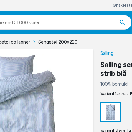
Ønskelist
re end 51.000 varer
etøj og lagner
Sengetøj 200x220
Salling
Salling s
strib blå
100% bomuld
Variantfarve -
Variantstørrels