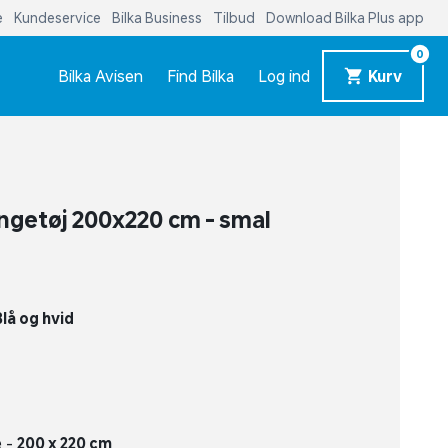
e
Kundeservice
Bilka Business
Tilbud
Download Bilka Plus app
0
Bilka Avisen
Find Bilka
Log ind
Kurv
engetøj 200x220 cm - smal
Blå og hvid
e -
200 x 220 cm