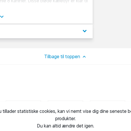
le 6 kaniner. Disse bløde kæledyr er klar til
 at en specifik variant ikke kan garanteres
keyboard_arrow_down
Tilbage til toppen
u tillader statistiske cookies, kan vi nemt vise dig dine seneste 
produkter.
Du kan altid ændre det igen.