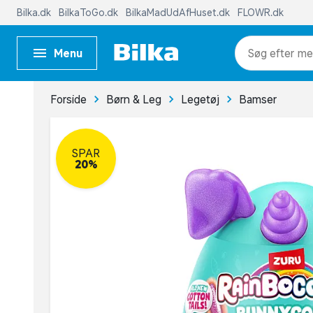
Bilka.dk
BilkaToGo.dk
BilkaMadUdAfHuset.dk
FLOWR.dk
Menu
me
Forside
Børn & Leg
Legetøj
Bamser
SPAR
20%