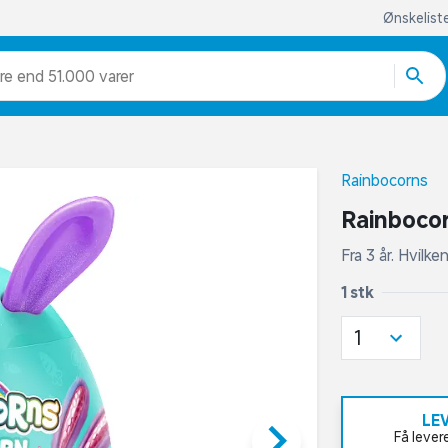
Ønskelist
re end 51.000 varer
Rainbocorns
Rainbocor
Fra 3 år. Hvilke
1 stk
1
LE
keyboard_arrow_right
Få lever