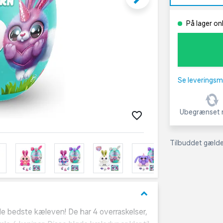
På lager on
Se leveringsm
Ubegrænset r
Tilbuddet gælder
keyboard_arrow_down
de bedste kæleven! De har 4 overraskelser,