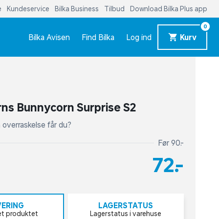
e
Kundeservice
Bilka Business
Tilbud
Download Bilka Plus app
0
Bilka Avisen
Find Bilka
Log ind
Kurv
ns Bunnycorn Surprise S2
n overraskelse får du?
Før 90,-
72,-
VERING
LAGERSTATUS
et produktet
Lagerstatus i varehuse