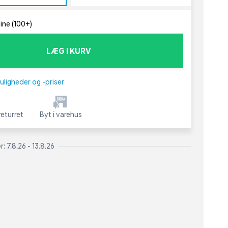
line (100+)
LÆG I KURV
uligheder og -priser
eturret
Byt i varehus
: 7.8.26 - 13.8.26