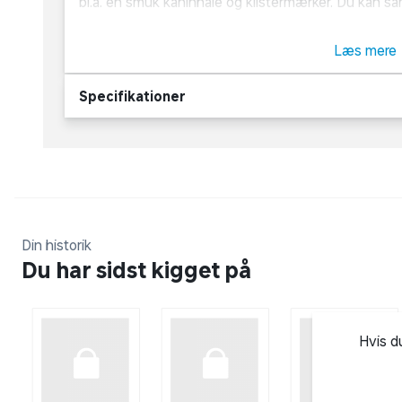
bl.a. en smuk kaninhale og klistermærker. Du kan sam
at hoppe i din favn!
Læs mere
OBS! Varen sælges som blind box, hvilket indebærer,
Specifikationer
Din historik
Du har sidst kigget på
Hvis d