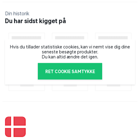
Sonicare teknologien sikrer at børstehovedet er
effektiv, da hårene kommer ind mellem tænderne og
Din historik
langs tandkødsranden.
Du har sidst kigget på
Har din elektriske tandbørste brushhead reminder
programmet, vil du få besked, ca hver 3. månede når
Hvis du tillader statistiske cookies, kan vi nemt vise dig dine
det er tid til at udskifte dit børstehoved.
seneste besøgte produkter.
Du kan altid ændre det igen.
RET COOKIE SAMTYKKE