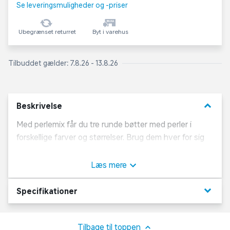
Se leveringsmuligheder og -priser
Ubegrænset returret
Byt i varehus
Tilbuddet gælder: 7.8.26 - 13.8.26
keyboard_arrow_down
Beskrivelse
Med perlemix får du tre runde bøtter med perler i
forskellige farver og størrelser. Brug dem hver for sig
for et enkelt udtryk, eller bland dem for unikke
kombinationer. Perfekt til kreative projekter, eller til en
Læs mere
hyggelig dag med perler.
keyboard_arrow_down
Specifikationer
Tilbage til toppen