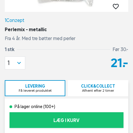
1Conzept
Perlemix - metallic
Fra 4 år. Med tre bøtter med perler
1 stk
Før 30,-
21,-
1
LEVERING
CLICK&COLLECT
Få leveret produktet
Afhent efter 2 timer
På lager online (100+)
LÆG I KURV