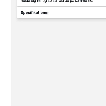
holde dig tør og se stilfuld ud på samme tid.
Specifikationer