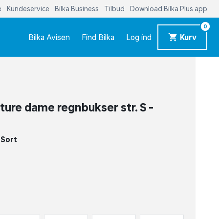
e
Kundeservice
Bilka Business
Tilbud
Download Bilka Plus app
0
Bilka Avisen
Find Bilka
Log ind
Kurv
ture dame regnbukser str. S -
-
Sort
S