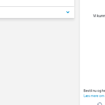
keyboard_arrow_down
Vi kun
Bestil nu og he
Læs mere om C