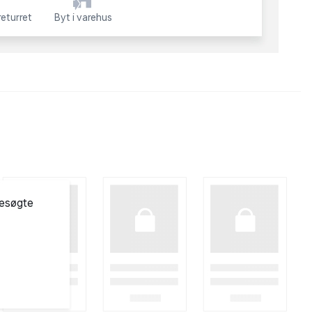
eturret
Byt i varehus
besøgte