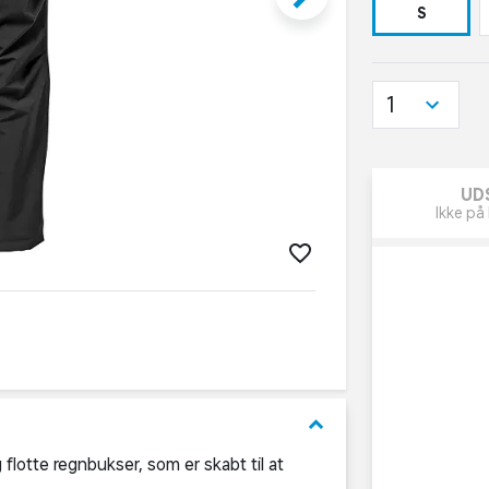
S
1
UD
Ikke på 
keyboard_arrow_down
 flotte regnbukser, som er skabt til at