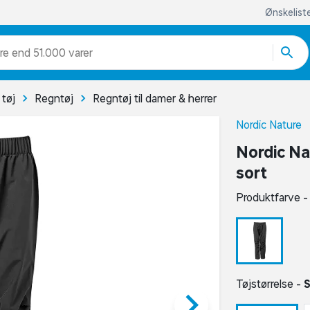
Ønskelist
re end 51.000 varer
tøj
Regntøj
Regntøj til damer & herrer
Nordic Nature
Nordic Na
sort
Produktfarve 
Tøjstørrelse -
keyboard_arrow_right