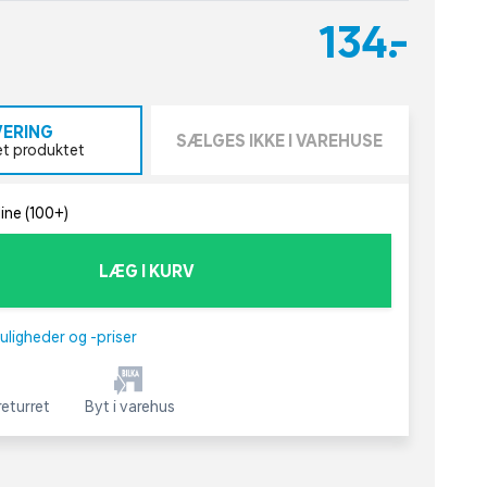
134,-
VERING
SÆLGES IKKE I VAREHUSE
et produktet
line (100+)
LÆG I KURV
uligheder og -priser
eturret
Byt i varehus