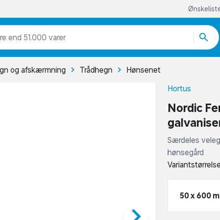
Ønskelist
re end 51.000 varer
gn og afskærmning
Trådhegn
Hønsenet
Hortus
Nordic Fe
galvanise
Særdeles veleg
hønsegård
Variantstørrels
50 x 600 
keyboard_arrow_right