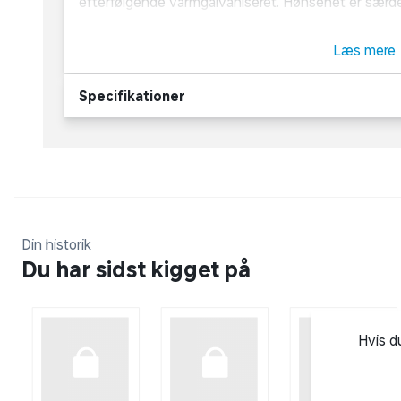
efterfølgende varmgalvaniseret. Hønsenet er sær
hække, træer, levende hegn og lignende. Kan derud
understøtning af isolering eller til dekoration.
Læs mere
Specifikationer
Din historik
Du har sidst kigget på
Hvis d