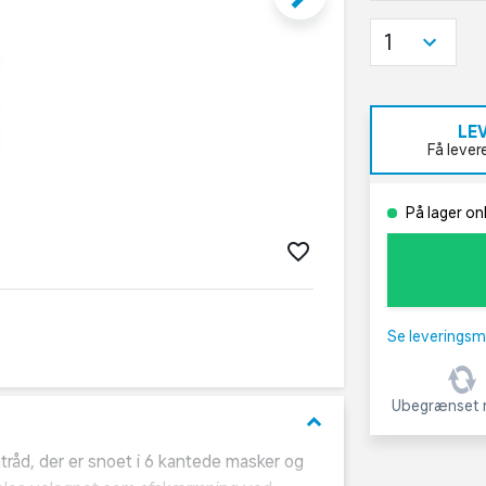
1
LE
Få lever
På lager on
Se leveringsm
Ubegrænset r
keyboard_arrow_down
rntråd, der er snoet i 6 kantede masker og