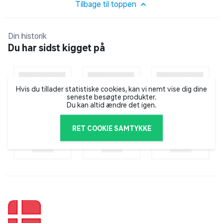
med det samme.
Tilbage til toppen
Letvægtsmodel der er nem at komme rundt
Din historik
med
Du har sidst kigget på
12-liters beholder
Hvis du tillader statistiske cookies, kan vi nemt vise dig dine
To drejehjul og to kørehjul: God stabilitet
seneste besøgte produkter.
Du kan altid ændre det igen.
Fleece filterposesystem: Mulighed for opsug af
fugtigt snavs uden at ødelægge filterposen
RET COOKIE SAMTYKKE
Våd- og tørfilter beskytter motor: Længere
levetid
Stor, brugervenlig tænd/sluk kontakt
Blæsefunktion