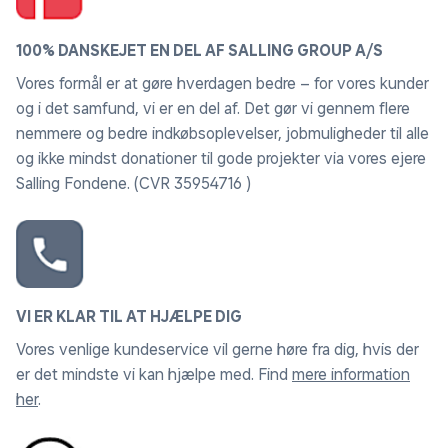
Komfortabelt placeret slangetilslutning
100% DANSKEJET EN DEL AF SALLING GROUP A/S
Vores formål er at gøre hverdagen bedre – for vores kunder
1,9 meter Ø36 mm sugeslange med
og i det samfund, vi er en del af. Det gør vi gennem flere
sugestyrkeregulering og rørbøjning
nemmere og bedre indkøbsoplevelser, jobmuligheder til alle
og ikke mindst donationer til gode projekter via vores ejere
Drejeled på støvsugerslangen
Salling Fondene. (CVR 35954716 )
Dørtrinsglider: Stabil kørsel over dørtærskler
Ergonomisk håndtag: Brugervenlig transport af
maskinen
VI ER KLAR TIL AT HJÆLPE DIG
Smart kliksystem for hurtig skift af tilbehør
Vores venlige kundeservice vil gerne høre fra dig, hvis der
er det mindste vi kan hjælpe med. Find
mere information
Tilbehørsholdere
her
.