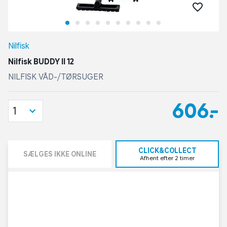
Nilfisk
Nilfisk BUDDY II 12
NILFISK VÅD-/TØRSUGER
606,-
1
CLICK&COLLECT
SÆLGES IKKE ONLINE
Afhent efter 2 timer