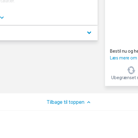
talater.
t kan ikke garanteres.
keyboard_arrow_down
Bestil nu og he
Læs mere om C
Ubegrænset r
Tilbage til toppen