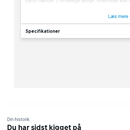
barns hænder. 2 forskellige design. Indeholder ikke f
OBS! Varen er assorteret, og en bestemt varian
Læs mere
Specifikationer
Din historik
Du har sidst kigget på