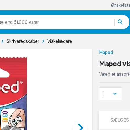
Ønskelist
re end 51.000 varer
Skriveredskaber
Viskelædere
Maped
Maped vis
Varen er assort
1
SÆLGES 
keyboard_arrow_right