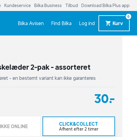
e
Kundeservice
Bilka Business
Tilbud
Download Bilka Plus app
0
Bilka Avisen
Find Bilka
Log ind
Kurv
kelæder 2-pak - assorteret
eret - en bestemt variant kan ikke garanteres
30,-
CLICK&COLLECT
IKKE ONLINE
Afhent efter 2 timer