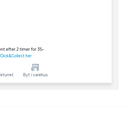
nt efter 2 timer for 35,-
lick&Collect her
eturret
Byt i varehus