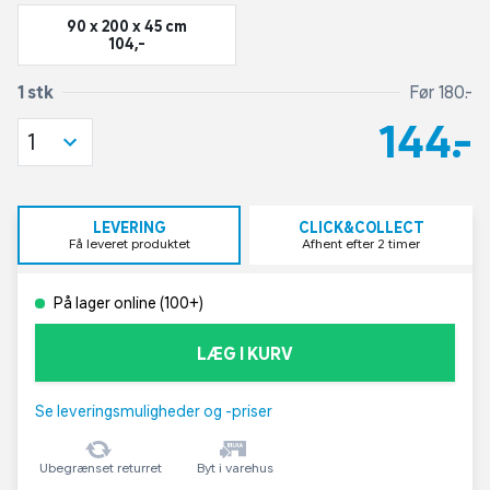
90 x 200 x 45 cm
104,-
1 stk
Før 180,-
144,-
1
LEVERING
CLICK&COLLECT
Få leveret produktet
Afhent efter 2 timer
På lager online (100+)
LÆG I KURV
Se leveringsmuligheder og -priser
Ubegrænset returret
Byt i varehus