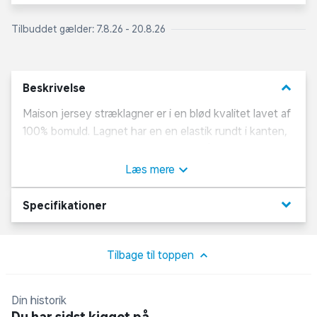
Tilbuddet gælder: 7.8.26 - 20.8.26
keyboard_arrow_down
Beskrivelse
Maison jersey stræklagner er i en blød kvalitet lavet af
100% bomuld. Lagnet har en en elastik rundt i kanten,
der sikrer, at lagnet ligger ordentligt på madrassen.
Højden på lagnet er 45 cm, så det kan nå nedenom
Læs mere
langt de fleste sengetyper.
keyboard_arrow_down
Specifikationer
Vaskeanvisning
:
Lagnet kan vaskes ved 60 grader samt tørres i
tørretumbler. Vi anbefaler, at lagnet vaskes før brug.
Tilbage til toppen
Din historik