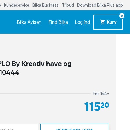
e
Kundeservice
Bilka Business
Tilbud
Download Bilka Plus app
0
Bilka Avisen
Find Bilka
Log ind
Kurv
LO By Kreativ have og
 10444
Før 144,-
115,20