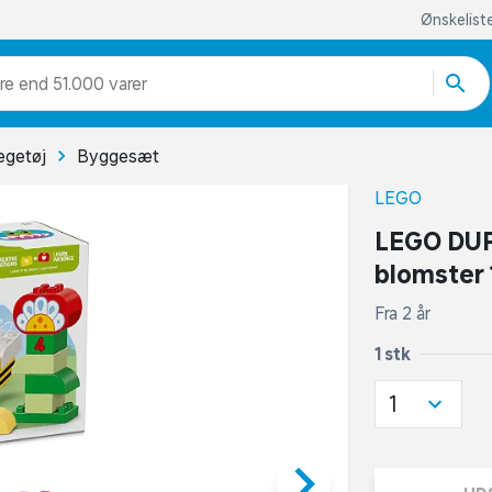
Ønskelist
re end 51.000 varer
egetøj
Byggesæt
LEGO
LEGO DUP
blomster
Fra 2 år
1 stk
1
keyboard_arrow_right