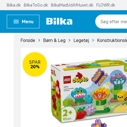
Bilka.dk
BilkaToGo.dk
BilkaMadUdAfHuset.dk
FLOWR.dk
Menu
me
Forside
Børn & Leg
Legetøj
Konstruktionsl
SPAR
20%