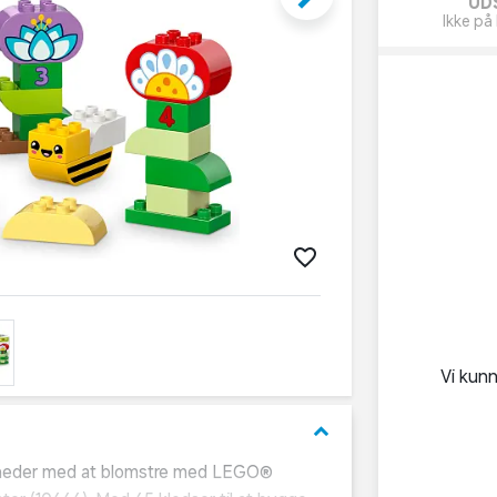
UD
Ikke på 
Vi kun
keyboard_arrow_down
rdigheder med at blomstre med LEGO®