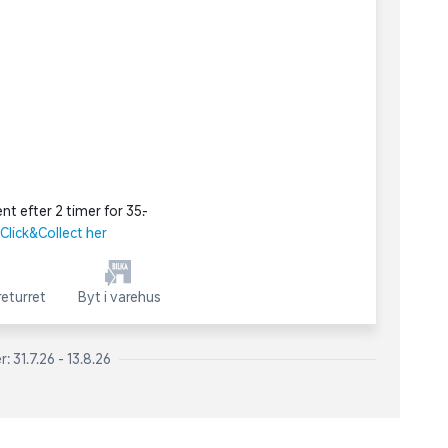
nt efter 2 timer for 35,-
lick&Collect her
eturret
Byt i varehus
 31.7.26 - 13.8.26