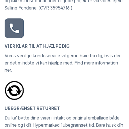
og ikke mindst donationer til gode projekter via vores ejere
Salling Fondene. (CVR 35954716 )
VI ER KLAR TIL AT HJÆLPE DIG
Vores venlige kundeservice vil gerne høre fra dig, hvis der
er det mindste vi kan hjælpe med. Find
mere information
her
.
UBEGRÆNSET RETURRET
Du ka' bytte dine varer i intakt og original emballage både
online og i dit Hypermarked i ubegrænset tid. Bare husk din