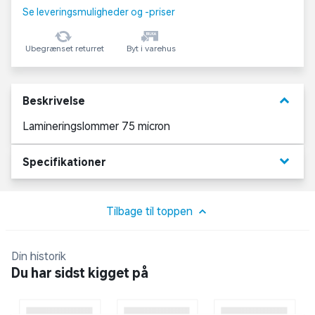
Se leveringsmuligheder og -priser
Ubegrænset returret
Byt i varehus
keyboard_arrow_down
Beskrivelse
Lamineringslommer 75 micron
keyboard_arrow_down
Specifikationer
Tilbage til toppen
Din historik
Du har sidst kigget på