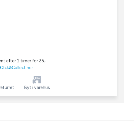
nt efter 2 timer for 35,-
lick&Collect her
eturret
Byt i varehus