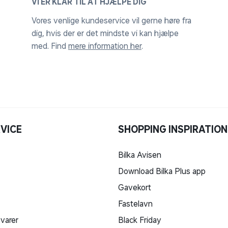
VI ER KLAR TIL AT HJÆLPE DIG
ller sæbe.
advist blive mørk, siden grålig og opnå
Vores venlige kundeservice vil gerne høre fra
dig, hvis der er det mindste vi kan hjælpe
for træets holdbarhed, men kan afhjælpe
med. Find
mere information her
.
t oliebehandling foretages, SKAL møblet
ering, da forkert behandling kan forsegle
rve overfladen sort, hvorefter alt skal
s jf. plejeproduktets vejledning.
VICE
SHOPPING INSPIRATION
Bilka Avisen
gt havemøbler lavet i aluminium er
eriale, samtidigt med at aluminium er et let
Download Bilka Plus app
sine havemøbler i haven eller terrassen.
Gavekort
er det er rustfrit, og nemt at vedligeholde.
Fastelavn
 varer
Black Friday