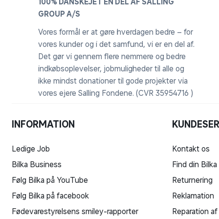
100% DANSKEJET EN DEL AF SALLING
Efter udpakning kan møblerne behandles med olie e
GROUP A/S
• Såfremt møblerne ikke behandles, vil overfladen gr
patina gennem påvirkning af omgivelserne.
Vores formål er at gøre hverdagen bedre – for
• Oliebehandling af overfladen har ikke betydning 
vores kunder og i det samfund, vi er en del af.
problemer med pletter, snavs og vindridser. Såfrem
Det gør vi gennem flere nemmere og bedre
rengøres jf. olieproducentens anvisninger, inden oli
indkøbsoplevelser, jobmuligheder til alle og
svampesporer under olien. Her vil de brede sig og fa
ikke mindst donationer til gode projekter via
afrenses el. slibes før processen kan gøres om.
vores ejere Salling Fondene. (CVR 35954716 )
Såfremt behandling foretages SKAL møblerne rengøre
INFORMATION
KUNDESER
Aluminium:
Ledige Job
Kontakt os
Mange af vores havemøbler er i aluminium. Og særli
praktiske, da aluminium er et stærkt og holdbart mat
Bilka Business
Find din Bilka
materiale, og derfor er det nemt at flytte rundt på 
Følg Bilka på YouTube
Returnering
Andre fordele ved aluminium er blandt andet, at det 
Følg Bilka på facebook
Reklamation
Vedligeholdelse af aluminium møbler:
Fødevarestyrelsens smiley-rapporter
Reparation af