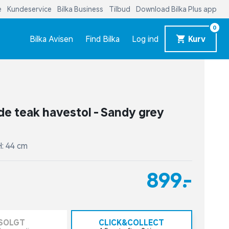
e
Kundeservice
Bilka Business
Tilbud
Download Bilka Plus app
0
Bilka Avisen
Find Bilka
Log ind
Kurv
e teak havestol - Sandy grey
 H: 44 cm
899,-
SOLGT
CLICK&COLLECT