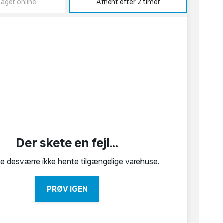
lager online
Afhent efter 2 timer
Der skete en fejl...
ne desværre ikke hente tilgængelige varehuse.
PRØV IGEN