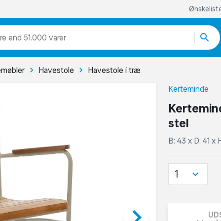
Ønskelist
re end 51.000 varer
møbler
Havestole
Havestole i træ
Kerteminde
Kertemind
stel
B: 43 x D: 41 x
1
keyboard_arrow_right
UD