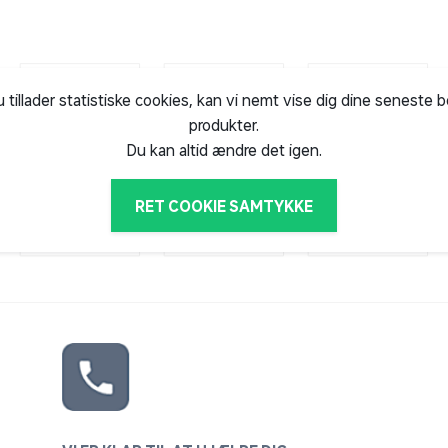
an opstå fra svampesporer der naturligt gror
erflade revner, der ikke trænger ned i træet
ing for møblets holdbarhed, men som
u tillader statistiske cookies, kan vi nemt vise dig dine seneste 
produkter.
tandsdygtigt mod gennemgående råd.
Du kan altid ændre det igen.
rm af sorte pletter fra svampesporrer og
RET COOKIE SAMTYKKE
n for den valgte olie.
ter under olien.
HVERT år