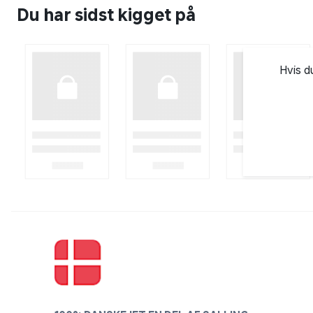
farven vil aftage gradvist og toner af sort og grå k
Du har sidst kigget på
i overfladen. Vindridser vil opstå og ses ved små ov
– De nævnte faktorer er naturlige og uden betydn
påvirker udseendet.
Hvis d
Teak er rig på naturlige olier, der gør træet mods
Vejr og vind vil påvirke udseende af overfladen i fo
vindridser.
Patina
• Afrens møbler med en sæbespåne blanding
• Slib blidt fibre der hvor de har rejst sig.
Olie
• Teak skal afrenses inden oliering. Læs vejledninge
• Tjek olieanvisningen. Forkert afrens forsegler plet
• Optimalt vedligehold medfører afvask + oliering 