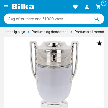
0
mere end 51.000 varer
Personlig pleje
Parfume og deodorant
Parfumer til mænd