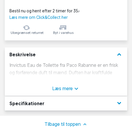
Bestil nu og hent efter 2 timer for 35,-
Læs mere om Click&Collect her
Ubegrænset returret
Byt i varehus
keyboard_arrow_down
Beskrivelse
Invictus Eau de Toilette fra Paco Rabanne er en frisk
og forførende duft til mænd. Duften har kraftfulde
topnoter af hav og bitter grapefrugt. Disse glider over i
sexede midternoter af træ og laurbærblade, og lægger
Læs mere
sig på basenoter af patchouli. Duften er perfekt til
både hverdag og fest. Forkæl dig selv eller en du
keyboard_arrow_down
Specifikationer
holder af med duften fra Paco Rabanne.
Om Paco Rabanne
Tilbage til toppen