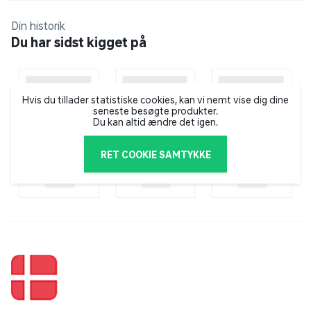
Paco Rabanne er et eksklusivt modebrand, der blev
Din historik
etableret i 1966 i Paris. I 1968 købte den spanske
Du har sidst kigget på
parfumevirksomhed Puig licens til Paco Rabanne, og
siden har modebrandet lagt navn til en lang række
parfumer til både mænd og kvinder.
Hvis du tillader statistiske cookies, kan vi nemt vise dig dine
seneste besøgte produkter.
Du kan altid ændre det igen.
RET COOKIE SAMTYKKE