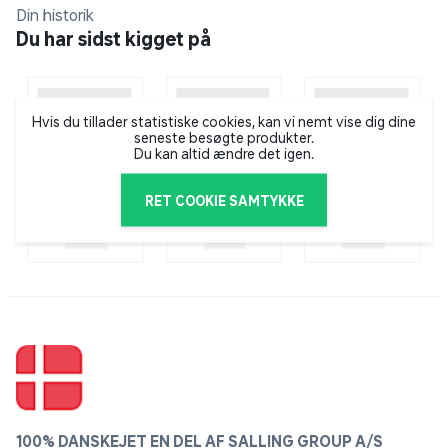
Din historik
Garnier så for første gang dagens lys i 1904 og har
Du har sidst kigget på
siden tilbudt et bredt udvalg af produkter, som hjælper
dig med at få en velplejet skønhedsrutine. Hos Garnier
finder du alt inden for hårfarve, shampoo, balsam samt
ansigtsvask og -masker.
Hvis du tillader statistiske cookies, kan vi nemt vise dig dine
seneste besøgte produkter.
Du kan altid ændre det igen.
RET COOKIE SAMTYKKE
100% DANSKEJET EN DEL AF SALLING GROUP A/S