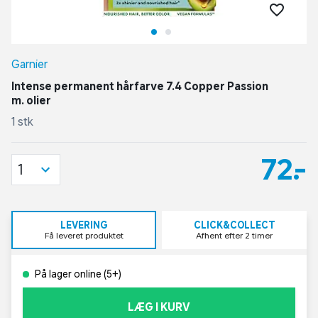
Garnier
Intense permanent hårfarve 7.4 Copper Passion
m. olier
1 stk
72,-
1
LEVERING
CLICK&COLLECT
Få leveret produktet
Afhent efter 2 timer
På lager online (5+)
LÆG I KURV