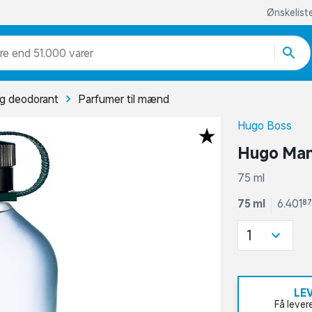
Ønskelist
re end 51.000 varer
g deodorant
Parfumer til mænd
Hugo Boss
Hugo Man 
75 ml
75 ml
6.401,87
1
LE
Få lever