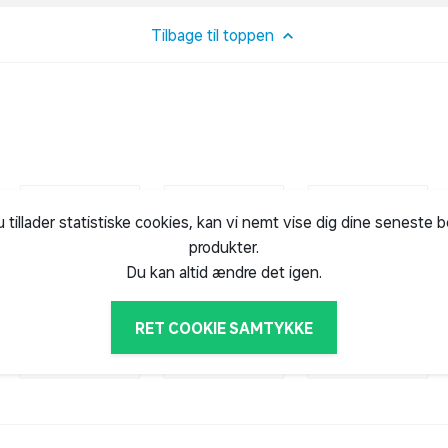
 og parfume. Hugo Boss tilbyder et bredt
Tilbage til toppen
enhver smag.
u tillader statistiske cookies, kan vi nemt vise dig dine seneste 
produkter.
Du kan altid ændre det igen.
RET COOKIE SAMTYKKE