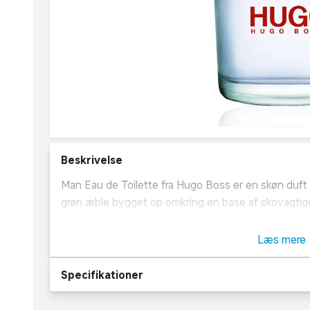
Beskrivelse
Man Eau de Toilette fra Hugo Boss er en skøn duft 
grøn æble bygget op omkring en base af skovagtig
forførende duft er perfekt til både hverdag og fest.
skal i byen.
Læs mere
Om Hugo Boss
Specifikationer
Hugo Boss blev stiftet tilbage i 1885 af Hugo Ferdi