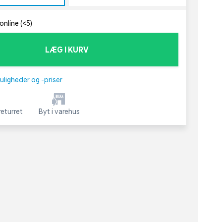
online (<5)
LÆG I KURV
uligheder og -priser
eturret
Byt i varehus