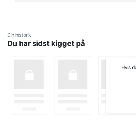
verdenskendt brand inden for både tøj, accessories
udvalg af tidløse klassikere til enhver lejlighed og 
Din historik
Du har sidst kigget på
Hvis d