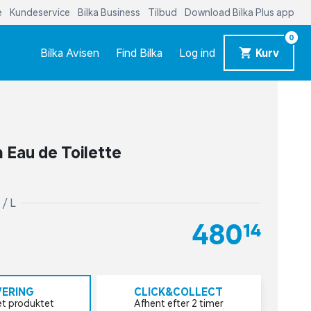
e
Kundeservice
Bilka Business
Tilbud
Download Bilka Plus app
0
Bilka Avisen
Find Bilka
Log ind
Kurv
Eau de Toilette
 / L
480,14
VERING
CLICK&COLLECT
et produktet
Afhent efter 2 timer