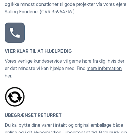
og ikke mindst donationer til gode projekter via vores ejere
Salling Fondene. (CVR 35954716 )
VI ER KLAR TIL AT HJÆLPE DIG
Vores venlige kundeservice vil gerne høre fra dig, hvis der
er det mindste vi kan hjælpe med. Find
mere information
her
.
UBEGRÆNSET RETURRET
Du ka' bytte dine varer i intakt og original emballage både
online og i dit Hypermarked i ubegrænset tid. Bare husk din