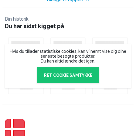
Schwarzkopf har eksisteret i mere end 100 år – og du
Din historik
finder deres produkter i mere end 50 lande verden
Du har sidst kigget på
over. Hos Schwarzkopf har de fokus på kvalitet,
ekspertise og innovation inden for hårpleje.
Schwarzkopf står bag serier som Blonde, Poly Swing,
Gliss og Brilliance, hvor du finder et stort udvalg af
Hvis du tillader statistiske cookies, kan vi nemt vise dig dine
seneste besøgte produkter.
professionelle produkter, når det gælder hårfarve,
Du kan altid ændre det igen.
shampoo, styling og hårpleje.
RET COOKIE SAMTYKKE