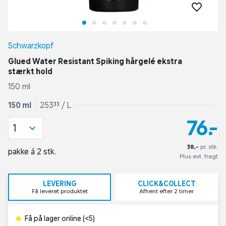
Schwarzkopf
Glued Water Resistant Spiking hårgelé ekstra
stærkt hold
150 ml
150 ml
253,33 / L
76,-
1
38,-
pr. stk.
pakke á 2 stk.
Plus evt. fragt
LEVERING
CLICK&COLLECT
Få leveret produktet
Afhent efter 2 timer
Få på lager online (<5)