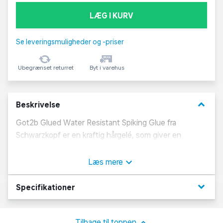
LÆG I KURV
Se leveringsmuligheder og -priser
Ubegrænset returret
Byt i varehus
keyboard_arrow_down
Beskrivelse
Got2b Glued Water Resistant Spiking Glue fra
Schwarzkopf er en kraftig hårgelé, som giver en
glansfuld finish og sikrer, at frisuren holder hele dagen.
Det er nemt at style håret med geléen, da man blot
Læs mere
fordeler produktet mellem hænderne, og derefter
former den ønskede frisure med fingrene. Brug den
keyboard_arrow_down
Specifikationer
vandafvisende hårgelé til både hverdag og fest.
Om Schwarzkopf
Tilbage til toppen