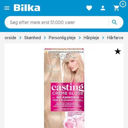
0
mere end 51.000 varer
Forside
Skønhed
Personlig pleje
Hårpleje
Hårfarve