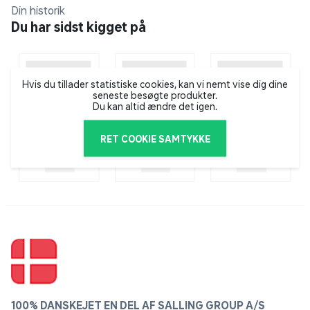
Din historik
L'Oréal Paris er et af verdens førende kosmetikmærker
Du har sidst kigget på
og har i over 100 år udviklet skønhedsprodukter til
mænd og kvinder i alle aldre. Med et mål om at
promovere egenværdi og selvtillid er ordene ”Because
you’re worth it” blevet tæt knyttet til brandet, som
Hvis du tillader statistiske cookies, kan vi nemt vise dig dine
seneste besøgte produkter.
flittigt har brugt det legendariske slogan i forskellige
Du kan altid ændre det igen.
versioner siden 1971. L'Oréal Paris tilbyder et komplet
produktsortiment af avancerede skønhedsprodukter
RET COOKIE SAMTYKKE
med klinisk dokumenteret effekt inden for hårfarve,
hudpleje og makeup.
100% DANSKEJET EN DEL AF SALLING GROUP A/S