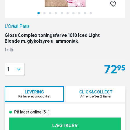
L'Oréal Paris
Gloss Complex toningsfarve 1010 Iced Light
Blonde m. glykolsyre u. ammoniak
1 stk
72,95
1
LEVERING
CLICK&COLLECT
Få leveret produktet
Afhent efter 2 timer
På lager online (5+)
LÆG I KURV