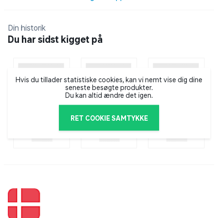
Schwarzkopf har eksisteret i mere end 100 år – og du
Din historik
finder deres produkter i mere end 50 lande verden
Du har sidst kigget på
over. Hos Schwarzkopf har de fokus på kvalitet,
ekspertise og innovation inden for hårpleje.
Schwarzkopf står bag serier som Blonde, Poly Swing,
Gliss og Brilliance, hvor du finder et stort udvalg af
Hvis du tillader statistiske cookies, kan vi nemt vise dig dine
seneste besøgte produkter.
professionelle produkter, når det gælder hårfarve,
Du kan altid ændre det igen.
shampoo, styling og hårpleje.
RET COOKIE SAMTYKKE