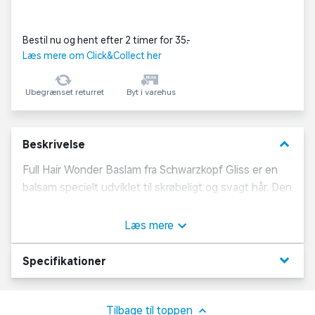
Bestil nu og hent efter 2 timer for 35,-
Læs mere om Click&Collect her
Ubegrænset returret
Byt i varehus
keyboard_arrow_down
Beskrivelse
Full Hair Wonder Baslam fra Schwarzkopf Gliss er en
balsam specielt udviklet til skrøbeligt og svagt hår. Den
indeholder en unik kombination af koffein og peptider,
der aktiverer hårrødderne og fremmer hårvækst,
Læs mere
hvilket resulterer i fyldigere hår. Anvend balsammen
regelmæssigt efter hårvask for at reducere hårbrud og
keyboard_arrow_down
Specifikationer
opnå sundere og stærkere hår.
Om Schwarzkopf
Tilbage til toppen