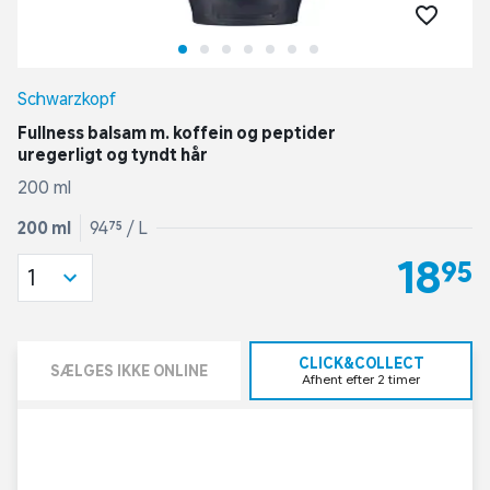
Schwarzkopf
Fullness balsam m. koffein og peptider
uregerligt og tyndt hår
200 ml
200 ml
94,75 / L
18,95
1
CLICK&COLLECT
SÆLGES IKKE ONLINE
Afhent efter 2 timer