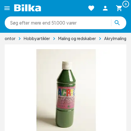
0
mere end 51.000 varer
& kontor
Hobbyartikler
Maling og redskaber
Akrylmaling