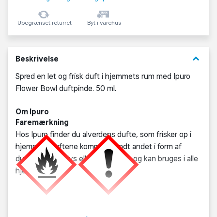
Ubegrænset returret
Byt i varehus
keyboard_arrow_down
Beskrivelse
Spred en let og frisk duft i hjemmets rum med Ipuro
Flower Bowl duftpinde. 50 ml.
Om Ipuro
Faremærkning
Hos Ipuro finder du alverdens dufte, som frisker op i
hjemmet. Duftene kommer blandt andet i form af
duftpinde, duftlys eller luftfriskere og kan bruges i alle
hjemmets rum.
FARE:
H225: Meget brandfarlig væske og damp. H317: