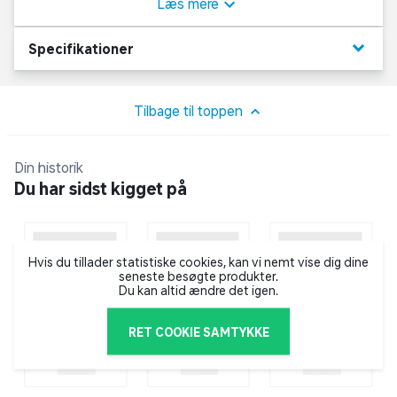
Kan forårsage allergisk hudreaktion. H319: Forårsager
Læs mere
alvorlig øjenirritation. H412: Skadelig for vandlevende
organismer, med langvarige virkninger.
Ikke relevant
keyboard_arrow_down
Specifikationer
Tilbage til toppen
Din historik
Du har sidst kigget på
Hvis du tillader statistiske cookies, kan vi nemt vise dig dine
seneste besøgte produkter.
Du kan altid ændre det igen.
RET COOKIE SAMTYKKE