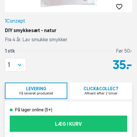
1Conzept
DIY smykkesæt - natur
Fra 4 år. Lav smukke smykker
1 stk
Før 50,-
35,-
1
LEVERING
CLICK&COLLECT
Få leveret produktet
Afhent efter 2 timer
På lager online (5+)
LÆG I KURV