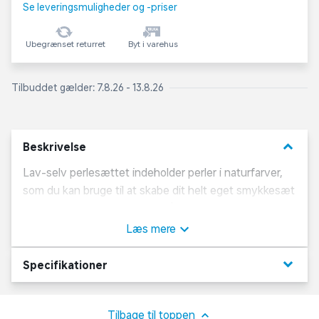
Se leveringsmuligheder og -priser
Ubegrænset returret
Byt i varehus
Tilbuddet gælder: 7.8.26 - 13.8.26
keyboard_arrow_down
Beskrivelse
Lav-selv perlesættet indeholder perler i naturfarver,
som du kan bruge til at skabe dit helt eget smykkesæt
med en halskæde og et armbånd. Elastiksnor
medfølger. Perlerne kan variere i form og farve fra sæt
Læs mere
til sæt.
keyboard_arrow_down
Specifikationer
Tilbage til toppen