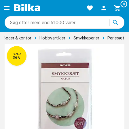
0
mere end 51.000 varer
Bøger & kontor
Hobbyartikler
Smykkeperler
Perlesæt
SPAR
30%