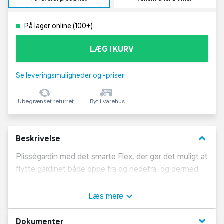
På lager online (100+)
LÆG I KURV
Se leveringsmuligheder og -priser
Ubegrænset returret
Byt i varehus
keyboard_arrow_down
Beskrivelse
Plisségardin med det smarte Flex, der gør det muligt at
flytte gardinet både oppe fra og nedefra, og dermed
skaber det mest optimale lysindfald. Gardinet fås i
mange forskellige størrelser og er et populært og
Læs mere
praktisk valg til huset.
keyboard_arrow_down
Dokumenter