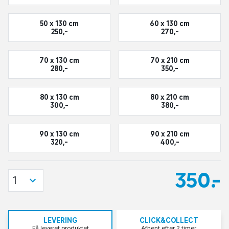
50 x 130 cm
60 x 130 cm
250,-
270,-
70 x 130 cm
70 x 210 cm
280,-
350,-
80 x 130 cm
80 x 210 cm
300,-
380,-
90 x 130 cm
90 x 210 cm
320,-
400,-
350,-
1
LEVERING
CLICK&COLLECT
Få leveret produktet
Afhent efter 2 timer