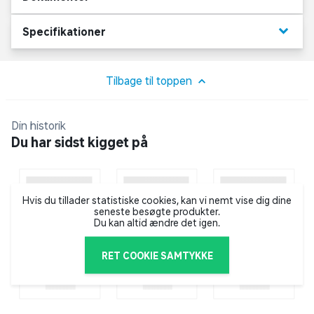
Gardinet tåler ikke vask, rens eller strygning, men kan
tørres af med en fugtig klud.
keyboard_arrow_down
Specifikationer
Tilbage til toppen
Din historik
Du har sidst kigget på
Hvis du tillader statistiske cookies, kan vi nemt vise dig dine
seneste besøgte produkter.
Du kan altid ændre det igen.
RET COOKIE SAMTYKKE