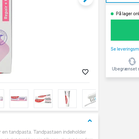
På lager on
Se leveringsm
Ubegrænset r
keyboard_arrow_down
er en tandpasta. Tandpastaen indeholder