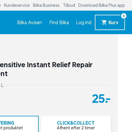
e
Kundeservice
Bilka Business
Tilbud
Download Bilka Plus app
0
Bilka Avisen
Find Bilka
Log ind
Kurv
ensitive Instant Relief Repair
ent
 L
25,-
VERING
CLICK&COLLECT
et produktet
Afhent efter 2 timer