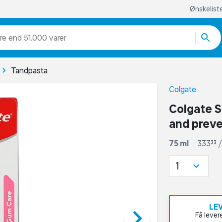
Ønskelist
re end 51.000 varer
Tandpasta
Colgate
Colgate S
and prev
75 ml
333,33 /
1
LE
keyboard_arrow_right
Få lever