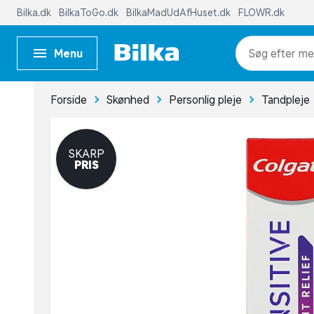
Bilka.dk
BilkaToGo.dk
BilkaMadUdAfHuset.dk
FLOWR.dk
Menu
me
Forside
Skønhed
Personlig pleje
Tandpleje
SKARP
PRIS