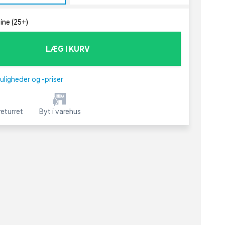
line (25+)
LÆG I KURV
uligheder og -priser
eturret
Byt i varehus