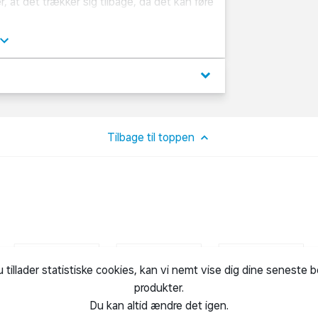
r, at det trækker sig tilbage, da det kan føre
tra blød tandbørste for en ekstra mild
keyboard_arrow_down
værd at smile af. Colgate tilbyder en lang
, heriblandt tandbørster, tandpasta og
Tilbage til toppen
u tillader statistiske cookies, kan vi nemt vise dig dine seneste 
produkter.
Du kan altid ændre det igen.