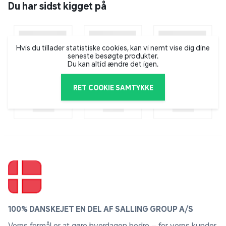
Du har sidst kigget på
Calvin Klein er en af verdens førende livsstilsbrands og
er synonymet på god stil. Uanset om det er tøj,
tilbehør eller dufte formår Calvin Klein at skabe tidløse,
moderne og sensuelle klassikere.
Hvis du tillader statistiske cookies, kan vi nemt vise dig dine
seneste besøgte produkter.
Du kan altid ændre det igen.
RET COOKIE SAMTYKKE
100% DANSKEJET EN DEL AF SALLING GROUP A/S
Vores formål er at gøre hverdagen bedre – for vores kunder