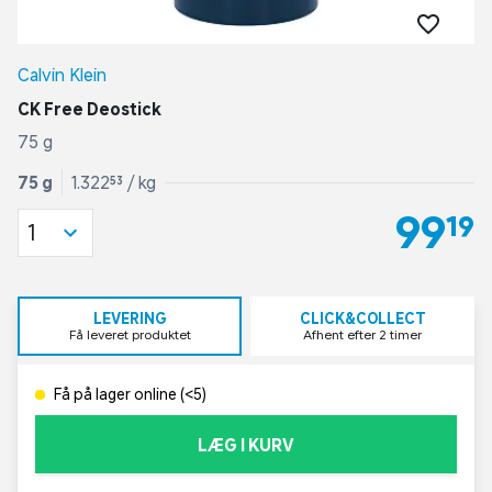
Calvin Klein
CK Free Deostick
75 g
75 g
1.322,53 / kg
99,19
1
LEVERING
CLICK&COLLECT
Få leveret produktet
Afhent efter 2 timer
Få på lager online (<5)
LÆG I KURV