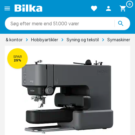
0
mere end 51.000 varer
er & kontor
Hobbyartikler
Syning og tekstil
Symaskiner
SPAR
25%