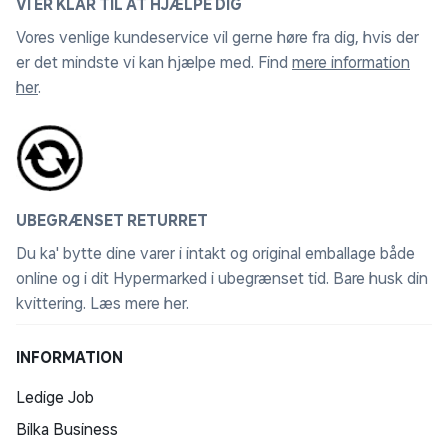
VI ER KLAR TIL AT HJÆLPE DIG
afbilledet på maskinen med trin-for-trin anvisninger.
Vores venlige kundeservice vil gerne høre fra dig, hvis der
Dertil, så finder du en QR-kode på maskinen som
er det mindste vi kan hjælpe med. Find
mere information
henviser til hjælpevideoer hos Brother support.
her
.
Hvad enten du har gjort et loppefund, som skal have
nyt liv, eller du skal lappe ungernes slidte bukser, så
tilbyder SKiTCH PP1 mange timers kreativ sjov for hele
familien.
UBEGRÆNSET RETURRET
Artspira+
Du ka' bytte dine varer i intakt og original emballage både
Det er gratis at downloade og anvende Brothers
online og i dit Hypermarked i ubegrænset tid. Bare husk din
broderiapp Artspira. Her har du adgang til et udvalg af
kvittering.
Læs mere her
.
funktioner og forskellige motiver som du kan brodere
på dine tekstiler. Ved tilkøb af Artspira+ abonnement,
INFORMATION
så får du adgang til mere end 7000 design samt andre
Ledige Job
gode funktioner. Her får du adgang til enestående
funktioner som broderidigitalisering, krydssting
Bilka Business
broderifunktionen, Line Art Tracing og