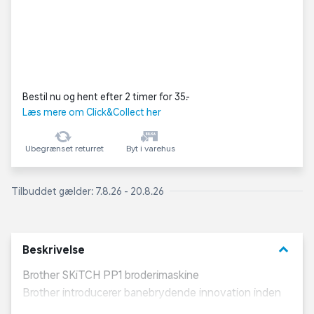
Bestil nu og hent efter 2 timer for 35,-
Læs mere om Click&Collect her
Ubegrænset returret
Byt i varehus
Tilbuddet gælder: 7.8.26 - 20.8.26
keyboard_arrow_down
Beskrivelse
Brother SKiTCH PP1 broderimaskine
Brother introducerer banebrydende innovation inden
for broderimaskiner med lanceringen af SKiTCH PP1 –