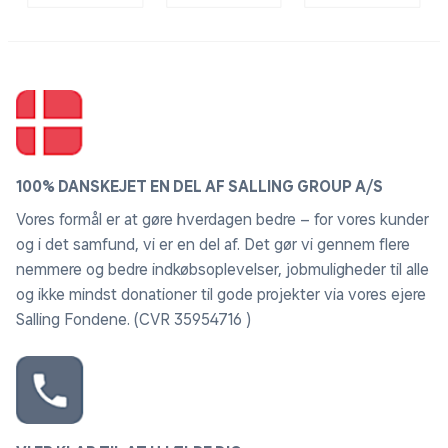
præcision, alt sammen styret via en praktisk app på din
mobil eller tablet.
Dine designs, dit valg, din stil
Med et arbejdsområde på 100 x 100 mm er det den
perfekte kompakte håndværksmakker. Den frie arm og
den medfølgende magnetiske broderiramme gør det
100% DANSKEJET EN DEL AF SALLING GROUP A/S
super nemt at personliggøre bøllehatte, muleposer,
Vores formål er at gøre hverdagen bedre – for vores kunder
bukseben, t-shirts m.m.
og i det samfund, vi er en del af. Det gør vi gennem flere
nemmere og bedre indkøbsoplevelser, jobmuligheder til alle
Med brug af Brothers app Artspira* kan du nemt tilgå
og ikke mindst donationer til gode projekter via vores ejere
dine egne design. Brug kameraet på din mobil eller
Salling Fondene. (CVR 35954716 )
tablet sammen med SKiTCH's smarte magnetramme til
præcis placering af broderiet.
Mange timers sjov til hele familien
Den kompakte broderimaskine er enkel og nem af
anvende. Det er ingen sag at tråde maskinen, som er